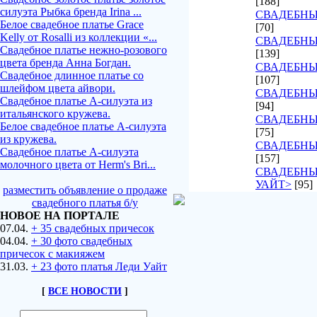
[188]
силуэта Рыбка бренда Irina ...
СВАДЕБНЫЕ
Белое свадебное платье Grace
[70]
Kelly от Rosalli из коллекции «...
СВАДЕБНЫ
Свадебное платье нежно-розового
[139]
цвета бренда Анна Богдан.
СВАДЕБНЫ
Свадебное длинное платье со
[107]
шлейфом цвета айвори.
СВАДЕБНЫ
Свадебное платье А-силуэта из
[94]
итальянского кружева.
СВАДЕБНЫ
Белое свадебное платье А-силуэта
[75]
из кружева.
СВАДЕБНЫ
Свадебное платье А-силуэта
[157]
молочного цвета от Herm's Bri...
СВАДЕБНЫ
УАЙТ>
[95]
разместить объявление о продаже
свадебного платья б/у
НОВОЕ НА ПОРТАЛЕ
07.04.
+ 35 свадебных причесок
04.04.
+ 30 фото свадебных
причесок с макияжем
31.03.
+ 23 фото платья Леди Уайт
[
ВСЕ НОВОСТИ
]