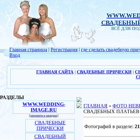
WWW.WED
СВАДЕБНЫЙ
ВСЁ ДЛЯ П
Главная страница
|
Регистрация
|
где сделать свадебную при
Вход
ГЛАВНАЯ САЙТА
|
СВАДЕБНЫЕ ПРИЧЕСКИ
|
С
С
РАЗДЕЛЫ
WWW.WEDDING-
ГЛАВНАЯ
»
ФОТО НЕВ
IMAGE.RU
СВАДЕБНЫХ ПЛАТЬЕВ
[запомнить в закладках]
СВАДЕБНЫЕ
Фотографий в разделе:
21
ПРИЧЕСКИ
СВАДЕБНЫЙ