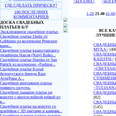
<БОГЕМА>
<БОГЕ
ГДЕ СДЕЛАТЬ ПРИЧЕСКУ?
100 ПОСЛЕДНИХ
1-20
21-40
41-60
КОММЕНТАРИЕВ
ДОСКА СВАДЕБНЫХ
ПЛАТЬЕВ Б/У
ВСЕ КА
Эксклюзивное свадебное платье.
ЛУЧШИЕ
Свадебное платье Грейс от
Gabbiano из коллекции Римские
СВАДЕБНЫ
кани...
МУХА>
[40
Свадебное платье казахстанского
СВАДЕБНЫ
дизайнера Наиля (Naiyl Baiku...
КАПЛУН>
Свадебное платье Haruka от San
СВАДЕБНЫ
Patrick из коллекции «Fashion...
<СВЕТЛАН
Свадебное платье Korsal
СВАДЕБНЫ
белорусского бренда Rara
СУЛИМЕН
Avis(Рара А...
Свадебное винтажное платье
СВАДЕБНЫ
прямого силуэта.
<TULIANN
Свадебное пышное платье на
СВАДЕБНЫ
корсете с многослойной юбкой из
[82]
в...
СВАДЕБНЫ
Свадебное платье на корсете со
[145]
шлейфом с 3D цветами и камням...
СВАДЕБНЫЕ
Свадебное золотое платье золотое