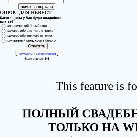
ОПРОС ДЛЯ НЕВЕСТ
Какого цвета у Вас будет свадебное
платье?
классический белый цвет
какого-либо светлого оттенка
какого-либо темного оттенка
конкретный цвет, кроме белого
[
·
]
Результаты
Архив опросов
Всего ответов:
841
This feature is 
ПОЛНЫЙ СВАДЕБН
ТОЛЬКО НА W