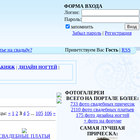
ФОРМА ВХОДА
Логин:
Пароль:
запомнить
Забыл пароль
|
Регистрация
тье на свадьбу?
Приветствуем Вас
Гость
|
RSS
АКИЯЖ
|
ДИЗАЙН НОГТЕЙ
|
ФОТОГАЛЕРЕИ
ВСЕГО НА ПОРТАЛЕ БОЛЕЕ:
733 фото свадебных причесок
2110 фото свадебных платьев
цы:
«
1
2
3
4
5
...
105
106
»
175 фото дизайна ногтей
+ фото на форуме
САМАЯ ЛУЧШАЯ
ПРИЧЕСКА:
СВАДЕБНЫЕ ПЛАТЬЯ