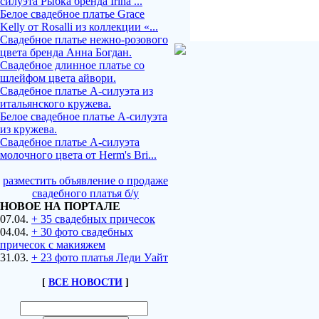
силуэта Рыбка бренда Irina ...
Белое свадебное платье Grace
Kelly от Rosalli из коллекции «...
Свадебное платье нежно-розового
цвета бренда Анна Богдан.
Свадебное длинное платье со
шлейфом цвета айвори.
Свадебное платье А-силуэта из
итальянского кружева.
Белое свадебное платье А-силуэта
из кружева.
Свадебное платье А-силуэта
молочного цвета от Herm's Bri...
разместить объявление о продаже
свадебного платья б/у
НОВОЕ НА ПОРТАЛЕ
07.04.
+ 35 свадебных причесок
04.04.
+ 30 фото свадебных
причесок с макияжем
31.03.
+ 23 фото платья Леди Уайт
[
ВСЕ НОВОСТИ
]