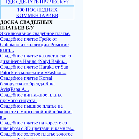
ГДЕ СДЕЛАТЬ ПРИЧЕСКУ?
100 ПОСЛЕДНИХ
КОММЕНТАРИЕВ
ДОСКА СВАДЕБНЫХ
ПЛАТЬЕВ Б/У
Эксклюзивное свадебное платье.
Свадебное платье Грейс от
Gabbiano из коллекции Римские
кани...
Свадебное платье казахстанского
дизайнера Наиля (Naiyl Baiku...
Свадебное платье Haruka от San
Patrick из коллекции «Fashion...
Свадебное платье Korsal
белорусского бренда Rara
Avis(Рара А...
Свадебное винтажное платье
прямого силуэта.
Свадебное пышное платье на
корсете с многослойной юбкой из
в...
Свадебное платье на корсете со
шлейфом с 3D цветами и камням...
Свадебное золотое платье золотое