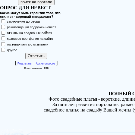
ОПРОС ДЛЯ НЕВЕСТ
Какие могут быть гарантии того, что
стилист - хороший специалист?
заключение договора
рекомендации подружек-невест
отзывы на свадебных сайтах
красивое портфолио на сайте
гостевая книга с отзывами
другое
[
·
]
Результаты
Архив опросов
Всего ответов:
898
ПОЛНЫЙ С
Фото свадебные платья - короткие, длин
За пять лет развития портала мы разме
свадебное платье на свадьбу Вашей мечты 