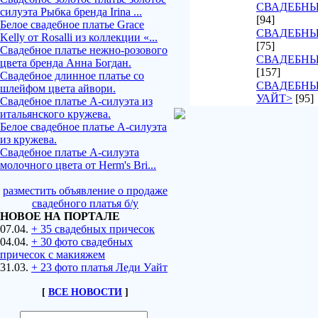
СВАДЕБНЫ
силуэта Рыбка бренда Irina ...
[94]
Белое свадебное платье Grace
СВАДЕБНЫ
Kelly от Rosalli из коллекции «...
[75]
Свадебное платье нежно-розового
СВАДЕБНЫ
цвета бренда Анна Богдан.
[157]
Свадебное длинное платье со
СВАДЕБНЫ
шлейфом цвета айвори.
УАЙТ>
[95]
Свадебное платье А-силуэта из
итальянского кружева.
Белое свадебное платье А-силуэта
из кружева.
Свадебное платье А-силуэта
молочного цвета от Herm's Bri...
разместить объявление о продаже
свадебного платья б/у
НОВОЕ НА ПОРТАЛЕ
07.04.
+ 35 свадебных причесок
04.04.
+ 30 фото свадебных
причесок с макияжем
31.03.
+ 23 фото платья Леди Уайт
[
ВСЕ НОВОСТИ
]