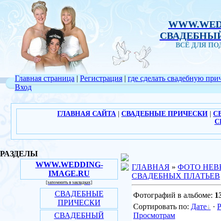
WWW.WED
СВАДЕБНЫЙ
ВСЁ ДЛЯ П
Главная страница
|
Регистрация
|
где сделать свадебную при
Вход
ГЛАВНАЯ САЙТА
|
СВАДЕБНЫЕ ПРИЧЕСКИ
|
С
С
РАЗДЕЛЫ
WWW.WEDDING-
ГЛАВНАЯ
»
ФОТО НЕВ
IMAGE.RU
СВАДЕБНЫХ ПЛАТЬЕВ
[запомнить в закладках]
СВАДЕБНЫЕ
Фотографий в альбоме:
1
ПРИЧЕСКИ
Сортировать по:
Дате
·
СВАДЕБНЫЙ
Просмотрам