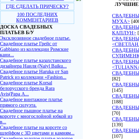
ЛУЧШИЕ
ГДЕ СДЕЛАТЬ ПРИЧЕСКУ?
100 ПОСЛЕДНИХ
СВАДЕБНЫ
КОММЕНТАРИЕВ
МУХА>
[40
ДОСКА СВАДЕБНЫХ
СВАДЕБНЫ
ПЛАТЬЕВ Б/У
КАПЛУН>
Эксклюзивное свадебное платье.
СВАДЕБНЫ
Свадебное платье Грейс от
<СВЕТЛАН
Gabbiano из коллекции Римские
СВАДЕБНЫ
кани...
СУЛИМЕН
Свадебное платье казахстанского
СВАДЕБНЫ
дизайнера Наиля (Naiyl Baiku...
<TULIANN
Свадебное платье Haruka от San
СВАДЕБНЫ
Patrick из коллекции «Fashion...
[82]
Свадебное платье Korsal
СВАДЕБНЫ
белорусского бренда Rara
[145]
Avis(Рара А...
СВАДЕБНЫЕ
Свадебное винтажное платье
[188]
прямого силуэта.
СВАДЕБНЫЕ
Свадебное пышное платье на
[70]
корсете с многослойной юбкой из
СВАДЕБНЫ
в...
[139]
Свадебное платье на корсете со
СВАДЕБНЫ
шлейфом с 3D цветами и камням...
[107]
Свадебное золотое платье золотое