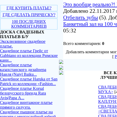
Это вообще реально?! 
ГДЕ КУПИТЬ ПЛАТЬЕ?
Добавлено 22.11.2017 
ГДЕ СДЕЛАТЬ ПРИЧЕСКУ?
Отбелить зубы
(5). До
100 ПОСЛЕДНИХ
Банкетный зал на 100 
КОММЕНТАРИЕВ
05:32
ДОСКА СВАДЕБНЫХ
ПЛАТЬЕВ Б/У
Эксклюзивное свадебное
Всего комментариев:
0
платье.
Свадебное платье Грейс от
Добавлять комментарии могу
Gabbiano из коллекции Римские
[
Р
кани...
Свадебное платье
казахстанского дизайнера
ВСЕ К
Наиля (Naiyl Baiku...
ЛУЧШИ
Свадебное платье Haruka от San
Patrick из коллекции «Fashion...
СВАДЕБН
Свадебное платье Korsal
МУХА>
[
белорусского бренда Rara
СВАДЕБН
Avis(Рара А...
КАПЛУН
Свадебное винтажное платье
СВАДЕБ
прямого силуэта.
<СВЕТЛ
Свадебное пышное платье на
СВАДЕБН
корсете с многослойной юбкой