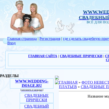
WWW.WED
СВАДЕБНЫЙ
ВСЁ ДЛЯ П
Главная страница
|
Регистрация
|
где сделать свадебную при
Вход
ГЛАВНАЯ САЙТА
|
СВАДЕБНЫЕ ПРИЧЕСКИ
|
С
С
РАЗДЕЛЫ
WWW.WEDDING-
ГЛАВНАЯ
»
ФОТО НЕВЕС
IMAGE.RU
ПЛАТЬЕВ
»
СВАДЕБНЫЕ П
[запомнить в закладках]
СВАДЕБНЫЕ
Название мод
ПРИЧЕСКИ
СВАДЕБНЫЙ