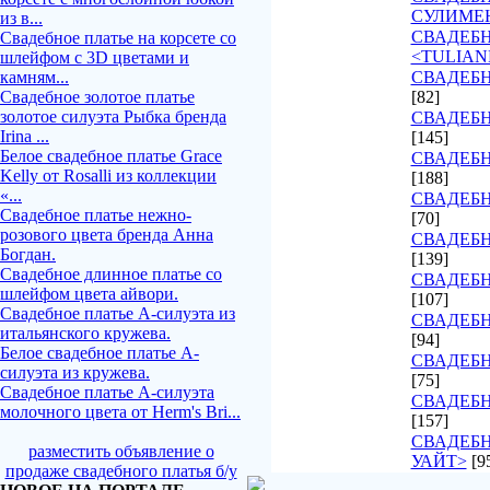
СУЛИМЕ
из в...
СВАДЕБ
Свадебное платье на корсете со
<TULIAN
шлейфом с 3D цветами и
камням...
СВАДЕБН
Свадебное золотое платье
[82]
золотое силуэта Рыбка бренда
СВАДЕБН
Irina ...
[145]
Белое свадебное платье Grace
СВАДЕБН
Kelly от Rosalli из коллекции
[188]
«...
СВАДЕБН
Свадебное платье нежно-
[70]
розового цвета бренда Анна
СВАДЕБН
Богдан.
[139]
Свадебное длинное платье со
СВАДЕБН
шлейфом цвета айвори.
[107]
Свадебное платье А-силуэта из
СВАДЕБ
итальянского кружева.
[94]
Белое свадебное платье А-
СВАДЕБН
силуэта из кружева.
[75]
Свадебное платье А-силуэта
СВАДЕБН
молочного цвета от Herm's Bri...
[157]
СВАДЕБН
разместить объявление о
УАЙТ>
[9
продаже свадебного платья б/у