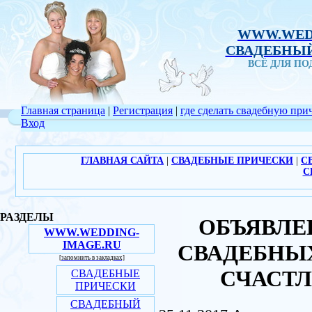
WWW.WED
СВАДЕБНЫЙ
ВСЁ ДЛЯ П
Главная страница
|
Регистрация
|
где сделать свадебную при
Вход
ГЛАВНАЯ САЙТА
|
СВАДЕБНЫЕ ПРИЧЕСКИ
|
С
С
РАЗДЕЛЫ
ОБЪЯВЛЕ
WWW.WEDDING-
IMAGE.RU
СВАДЕБНЫХ
[запомнить в закладках]
СЧАСТЛ
СВАДЕБНЫЕ
ПРИЧЕСКИ
СВАДЕБНЫЙ