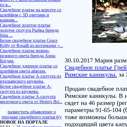
из в...
Свадебное платье на корсете со
шлейфом с 3D цветами и
камням...
Свадебное золотое платье
золотое силуэта Рыбка бренда
Irina ...
Белое свадебное платье Grace
Kelly от Rosalli из коллекции «...
Свадебное платье нежно-
розового цвета бренда Анна
30.10.2017 Мария разм
Богдан.
Свадебное длинное платье со
Свадебное платье Грей
шлейфом цвета айвори.
Римские каникулы.
за 
Свадебное платье А-силуэта из
итальянского кружева.
Белое свадебное платье А-
Продаю свадебное плат
силуэта из кружева.
Римские каникулы. В 
Свадебное платье А-силуэта
молочного цвета от Herm's Bri...
сядет на 46 размер (р
параметры 91-65-104 (б
разместить объявление о
тоже возможны больше)
продаже свадебного платья б/у
НОВОЕ НА ПОРТАЛЕ
подходящий цвета кап