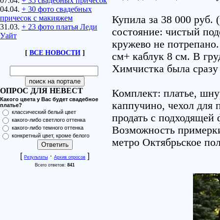
07.04.
+ 35 свадебных причесок
04.04.
+ 30 фото свадебных
причесок с макияжем
Купила за 38 000 руб. 
31.03.
+ 23 фото платья Леди
состояние: чистый под
Уайт
кружево не потрепано.
[
ВСЕ НОВОСТИ
]
см+ каблук 8 см. В гр
Химчистка была сразу 
ОПРОС ДЛЯ НЕВЕСТ
Комплект: платье, шну
Какого цвета у Вас будет свадебное
каппучино, чехол для 
платье?
классический белый цвет
продать с подходящей 
какого-либо светлого оттенка
Возможность примерки 
какого-либо темного оттенка
конкретный цвет, кроме белого
метро Октябрьское по
[
·
]
Результаты
Архив опросов
Всего ответов:
841