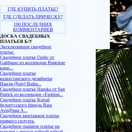
ГДЕ КУПИТЬ ПЛАТЬЕ?
ГДЕ СДЕЛАТЬ ПРИЧЕСКУ?
100 ПОСЛЕДНИХ
КОММЕНТАРИЕВ
ДОСКА СВАДЕБНЫХ
ПЛАТЬЕВ Б/У
Эксклюзивное свадебное
платье.
Свадебное платье Грейс от
Gabbiano из коллекции Римские
кани...
Свадебное платье
казахстанского дизайнера
Наиля (Naiyl Baiku...
Свадебное платье Haruka от San
Patrick из коллекции «Fashion...
Свадебное платье Korsal
белорусского бренда Rara
Avis(Рара А...
Свадебное винтажное платье
прямого силуэта.
Свадебное пышное платье на
корсете с многослойной юбкой