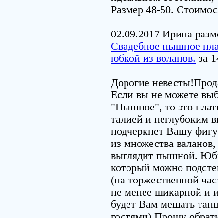
Размер 48-50. Стоимос
02.09.2017 Ирина разм
Свадебное пышное пла
юбкой из воланов.
за 1
Дорогие невесты!Прода
Если вы не можете выб
"Пышное", то это плать
талией и неглубоким в
подчеркнет Вашу фигу
из множества валанов, 
выглядит пышной. Юбк
который можно подстег
(на торжественной час
не менее шикарной и и
будет Вам мешать танц
гостями).Прошу обрат