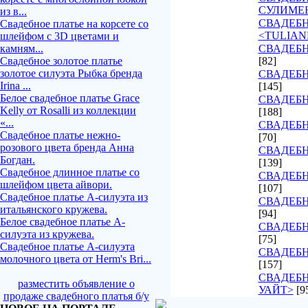
СУЛИМЕ
из в...
СВАДЕБ
Свадебное платье на корсете со
<TULIAN
шлейфом с 3D цветами и
камням...
СВАДЕБН
Свадебное золотое платье
[82]
золотое силуэта Рыбка бренда
СВАДЕБН
Irina ...
[145]
Белое свадебное платье Grace
СВАДЕБН
Kelly от Rosalli из коллекции
[188]
«...
СВАДЕБН
Свадебное платье нежно-
[70]
розового цвета бренда Анна
СВАДЕБН
Богдан.
[139]
Свадебное длинное платье со
СВАДЕБН
шлейфом цвета айвори.
[107]
Свадебное платье А-силуэта из
СВАДЕБ
итальянского кружева.
[94]
Белое свадебное платье А-
СВАДЕБН
силуэта из кружева.
[75]
Свадебное платье А-силуэта
СВАДЕБН
молочного цвета от Herm's Bri...
[157]
СВАДЕБН
разместить объявление о
УАЙТ>
[9
продаже свадебного платья б/у