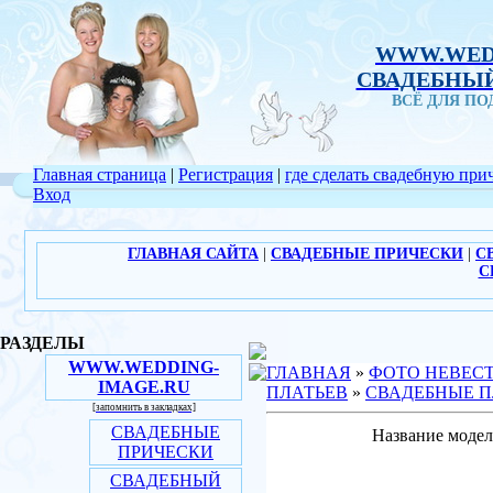
WWW.WED
СВАДЕБНЫЙ
ВСЁ ДЛЯ П
Главная страница
|
Регистрация
|
где сделать свадебную при
Вход
ГЛАВНАЯ САЙТА
|
СВАДЕБНЫЕ ПРИЧЕСКИ
|
С
С
РАЗДЕЛЫ
WWW.WEDDING-
ГЛАВНАЯ
»
ФОТО НЕВЕС
IMAGE.RU
ПЛАТЬЕВ
»
СВАДЕБНЫЕ П
[запомнить в закладках]
СВАДЕБНЫЕ
Название модел
ПРИЧЕСКИ
СВАДЕБНЫЙ