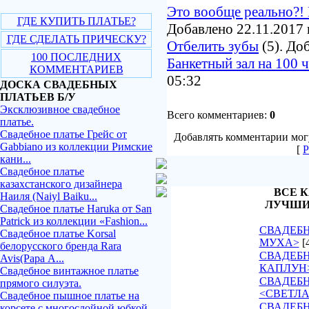
Это вообще реально?! 
ГДЕ КУПИТЬ ПЛАТЬЕ?
Добавлено 22.11.2017 
ГДЕ СДЕЛАТЬ ПРИЧЕСКУ?
Отбелить зубы
(5). До
100 ПОСЛЕДНИХ
Банкетный зал на 100 
КОММЕНТАРИЕВ
05:32
ДОСКА СВАДЕБНЫХ
ПЛАТЬЕВ Б/У
Эксклюзивное свадебное
Всего комментариев:
0
платье.
Свадебное платье Грейс от
Добавлять комментарии могу
Gabbiano из коллекции Римские
[
Р
кани...
Свадебное платье
казахстанского дизайнера
ВСЕ К
Наиля (Naiyl Baiku...
ЛУЧШИ
Свадебное платье Haruka от San
Patrick из коллекции «Fashion...
СВАДЕБН
Свадебное платье Korsal
МУХА>
[
белорусского бренда Rara
СВАДЕБН
Avis(Рара А...
КАПЛУН
Свадебное винтажное платье
СВАДЕБ
прямого силуэта.
<СВЕТЛ
Свадебное пышное платье на
СВАДЕБН
корсете с многослойной юбкой