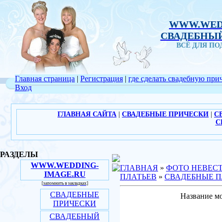
WWW.WED
СВАДЕБНЫЙ
ВСЁ ДЛЯ П
Главная страница
|
Регистрация
|
где сделать свадебную при
Вход
ГЛАВНАЯ САЙТА
|
СВАДЕБНЫЕ ПРИЧЕСКИ
|
С
С
РАЗДЕЛЫ
WWW.WEDDING-
ГЛАВНАЯ
»
ФОТО НЕВЕС
IMAGE.RU
ПЛАТЬЕВ
»
СВАДЕБНЫЕ П
[запомнить в закладках]
СВАДЕБНЫЕ
Название мо
ПРИЧЕСКИ
СВАДЕБНЫЙ