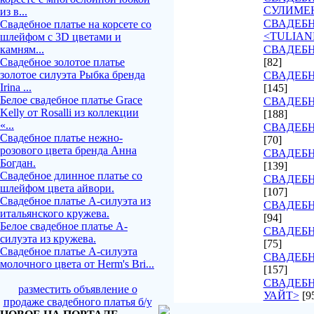
СУЛИМЕ
из в...
СВАДЕБ
Свадебное платье на корсете со
<TULIAN
шлейфом с 3D цветами и
камням...
СВАДЕБН
Свадебное золотое платье
[82]
золотое силуэта Рыбка бренда
СВАДЕБН
Irina ...
[145]
Белое свадебное платье Grace
СВАДЕБН
Kelly от Rosalli из коллекции
[188]
«...
СВАДЕБН
Свадебное платье нежно-
[70]
розового цвета бренда Анна
СВАДЕБН
Богдан.
[139]
Свадебное длинное платье со
СВАДЕБН
шлейфом цвета айвори.
[107]
Свадебное платье А-силуэта из
СВАДЕБ
итальянского кружева.
[94]
Белое свадебное платье А-
СВАДЕБН
силуэта из кружева.
[75]
Свадебное платье А-силуэта
СВАДЕБН
молочного цвета от Herm's Bri...
[157]
СВАДЕБН
разместить объявление о
УАЙТ>
[9
продаже свадебного платья б/у