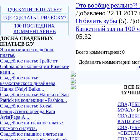
Это вообще реально?! 
ГДЕ КУПИТЬ ПЛАТЬЕ?
Добавлено 22.11.2017 
ГДЕ СДЕЛАТЬ ПРИЧЕСКУ?
Отбелить зубы
(5). До
100 ПОСЛЕДНИХ
Банкетный зал на 100 
КОММЕНТАРИЕВ
05:32
ДОСКА СВАДЕБНЫХ
ПЛАТЬЕВ Б/У
Эксклюзивное свадебное
Всего комментариев:
0
платье.
Свадебное платье Грейс от
Добавлять комментарии могу
Gabbiano из коллекции Римские
[
Р
кани...
Свадебное платье
казахстанского дизайнера
ВСЕ К
Наиля (Naiyl Baiku...
ЛУЧШИ
Свадебное платье Haruka от San
Patrick из коллекции «Fashion...
СВАДЕБН
Свадебное платье Korsal
МУХА>
[
белорусского бренда Rara
СВАДЕБН
Avis(Рара А...
КАПЛУН
Свадебное винтажное платье
СВАДЕБ
прямого силуэта.
<СВЕТЛ
Свадебное пышное платье на
СВАДЕБН
корсете с многослойной юбкой