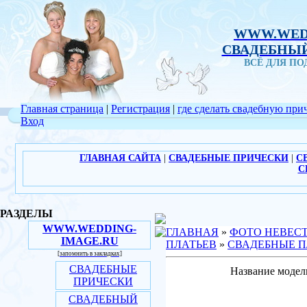
WWW.WED
СВАДЕБНЫЙ
ВСЁ ДЛЯ П
Главная страница
|
Регистрация
|
где сделать свадебную при
Вход
ГЛАВНАЯ САЙТА
|
СВАДЕБНЫЕ ПРИЧЕСКИ
|
С
С
РАЗДЕЛЫ
WWW.WEDDING-
ГЛАВНАЯ
»
ФОТО НЕВЕС
IMAGE.RU
ПЛАТЬЕВ
»
СВАДЕБНЫЕ П
[запомнить в закладках]
СВАДЕБНЫЕ
Название модел
ПРИЧЕСКИ
СВАДЕБНЫЙ