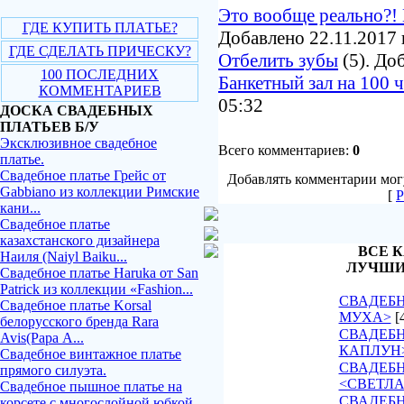
Это вообще реально?! 
ГДЕ КУПИТЬ ПЛАТЬЕ?
Добавлено 22.11.2017 
ГДЕ СДЕЛАТЬ ПРИЧЕСКУ?
Отбелить зубы
(5). До
100 ПОСЛЕДНИХ
Банкетный зал на 100 
КОММЕНТАРИЕВ
05:32
ДОСКА СВАДЕБНЫХ
ПЛАТЬЕВ Б/У
Эксклюзивное свадебное
Всего комментариев:
0
платье.
Свадебное платье Грейс от
Добавлять комментарии могу
Gabbiano из коллекции Римские
[
Р
кани...
Свадебное платье
казахстанского дизайнера
ВСЕ К
Наиля (Naiyl Baiku...
ЛУЧШИ
Свадебное платье Haruka от San
Patrick из коллекции «Fashion...
СВАДЕБН
Свадебное платье Korsal
МУХА>
[
белорусского бренда Rara
СВАДЕБН
Avis(Рара А...
КАПЛУН
Свадебное винтажное платье
СВАДЕБ
прямого силуэта.
<СВЕТЛ
Свадебное пышное платье на
СВАДЕБН
корсете с многослойной юбкой