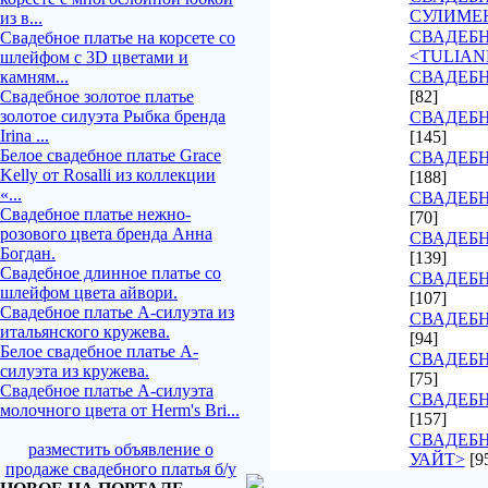
СУЛИМЕ
из в...
СВАДЕБ
Свадебное платье на корсете со
<TULIAN
шлейфом с 3D цветами и
камням...
СВАДЕБН
Свадебное золотое платье
[82]
золотое силуэта Рыбка бренда
СВАДЕБН
Irina ...
[145]
Белое свадебное платье Grace
СВАДЕБН
Kelly от Rosalli из коллекции
[188]
«...
СВАДЕБН
Свадебное платье нежно-
[70]
розового цвета бренда Анна
СВАДЕБН
Богдан.
[139]
Свадебное длинное платье со
СВАДЕБН
шлейфом цвета айвори.
[107]
Свадебное платье А-силуэта из
СВАДЕБ
итальянского кружева.
[94]
Белое свадебное платье А-
СВАДЕБН
силуэта из кружева.
[75]
Свадебное платье А-силуэта
СВАДЕБН
молочного цвета от Herm's Bri...
[157]
СВАДЕБН
разместить объявление о
УАЙТ>
[9
продаже свадебного платья б/у