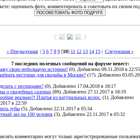
ете: оценивать фото, комментировать и советовать их своим по
« Предыдущая
|
5
6
7
8
9
[
10
]
11
12
13
14
15
|
Следующая »
7 последних полезных сообщений на форуме невест:
кажу свою небольшую историю!
(0). Добавлено 09.11.2018 в 22:55
ыбрать ресторан для свадьбы в Москве?
(17). Добавлено 03.05.20
делать с ресницами?
(0). Добавлено 17.04.2018 в 18:17
вы о свадебных салонах
(89). Добавлено 27.11.2017 в 18:19
ообще реально?! Платья из натуральных волос.
(1). Добавлено
.2017 в 22:59
лить зубы
(5). Добавлено 22.11.2017 в 05:34
тный зал на 100 человек
(3). Добавлено 22.11.2017 в 05:32
авлять комментарии могут только зарегистрированные пользоват