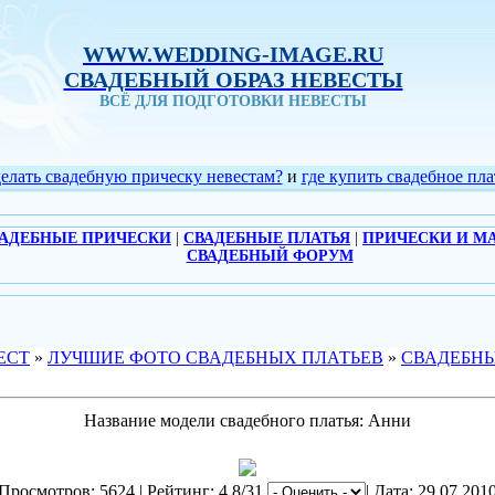
WWW.WEDDING-IMAGE.RU
СВАДЕБНЫЙ ОБРАЗ НЕВЕСТЫ
ВСЁ ДЛЯ ПОДГОТОВКИ НЕВЕСТЫ
делать свадебную прическу невестам?
и
где купить свадебное пла
АДЕБНЫЕ ПРИЧЕСКИ
|
СВАДЕБНЫЕ ПЛАТЬЯ
|
ПРИЧЕСКИ И М
СВАДЕБНЫЙ ФОРУМ
ЕСТ
»
ЛУЧШИЕ ФОТО СВАДЕБНЫХ ПЛАТЬЕВ
»
СВАДЕБНЫ
Название модели свадебного платья: Анни
Просмотров: 5624 | Рейтинг: 4.8/31
| Дата: 29.07.201