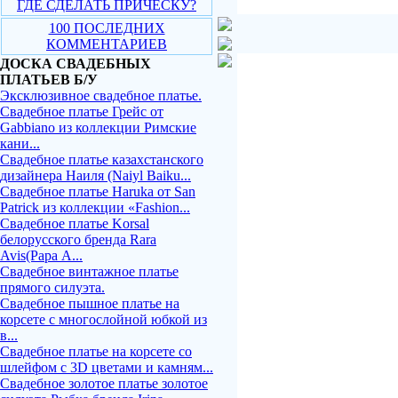
ГДЕ СДЕЛАТЬ ПРИЧЕСКУ?
100 ПОСЛЕДНИХ
КОММЕНТАРИЕВ
ДОСКА СВАДЕБНЫХ
ПЛАТЬЕВ Б/У
Эксклюзивное свадебное платье.
Свадебное платье Грейс от
Gabbiano из коллекции Римские
кани...
Свадебное платье казахстанского
дизайнера Наиля (Naiyl Baiku...
Свадебное платье Haruka от San
Patrick из коллекции «Fashion...
Свадебное платье Korsal
белорусского бренда Rara
Avis(Рара А...
Свадебное винтажное платье
прямого силуэта.
Свадебное пышное платье на
корсете с многослойной юбкой из
в...
Свадебное платье на корсете со
шлейфом с 3D цветами и камням...
Свадебное золотое платье золотое