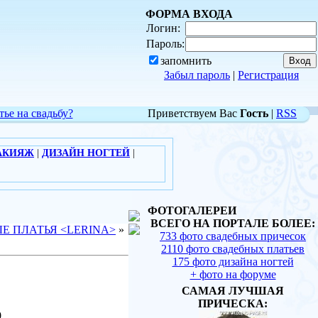
ФОРМА ВХОДА
Логин:
Пароль:
запомнить
Забыл пароль
|
Регистрация
тье на свадьбу?
Приветствуем Вас
Гость
|
RSS
АКИЯЖ
|
ДИЗАЙН НОГТЕЙ
|
ФОТОГАЛЕРЕИ
ВСЕГО НА ПОРТАЛЕ БОЛЕЕ:
Е ПЛАТЬЯ <LERINA>
»
733 фото свадебных причесок
2110 фото свадебных платьев
175 фото дизайна ногтей
+ фото на форуме
САМАЯ ЛУЧШАЯ
ПРИЧЕСКА:
0