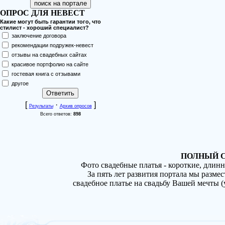
ОПРОС ДЛЯ НЕВЕСТ
Какие могут быть гарантии того, что
стилист - хороший специалист?
заключение договора
рекомендации подружек-невест
отзывы на свадебных сайтах
красивое портфолио на сайте
гостевая книга с отзывами
другое
[
·
]
Результаты
Архив опросов
Всего ответов:
898
ПОЛНЫЙ С
Фото свадебные платья - короткие, длин
За пять лет развития портала мы разме
свадебное платье на свадьбу Вашей мечты 