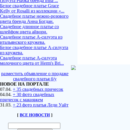
силуэта Рыбка бренда Irina ...
Белое свадебное платье Grace
Kelly от Rosalli из коллекции «...
Свадебное платье нежно-розового
цвета бренда Анна Богдан.
Свадебное длинное платье со
шлейфом цвета айвори.
Свадебное платье А-силуэта из
итальянского кружева.
Белое свадебное платье А-силуэта
из кружева.
Свадебное платье А-силуэта
молочного цвета от Herm's Bri...
разместить объявление о продаже
свадебного платья б/у
НОВОЕ НА ПОРТАЛЕ
07.04.
+ 35 свадебных причесок
04.04.
+ 30 фото свадебных
причесок с макияжем
31.03.
+ 23 фото платья Леди Уайт
[
ВСЕ НОВОСТИ
]