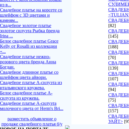
СУЛИМЕ
из в...
СВАДЕБ
Свадебное платье на корсете со
<TULIAN
шлейфом с 3D цветами и
камням...
СВАДЕБН
Свадебное золотое платье
[82]
золотое силуэта Рыбка бренда
СВАДЕБН
Irina ...
[145]
Белое свадебное платье Grace
СВАДЕБН
Kelly от Rosalli из коллекции
[188]
«...
СВАДЕБН
Свадебное платье нежно-
[70]
розового цвета бренда Анна
СВАДЕБН
Богдан.
[139]
Свадебное длинное платье со
СВАДЕБН
шлейфом цвета айвори.
[107]
Свадебное платье А-силуэта из
СВАДЕБ
итальянского кружева.
[94]
Белое свадебное платье А-
СВАДЕБН
силуэта из кружева.
[75]
Свадебное платье А-силуэта
СВАДЕБН
молочного цвета от Herm's Bri...
[157]
СВАДЕБН
разместить объявление о
УАЙТ>
[9
продаже свадебного платья б/у