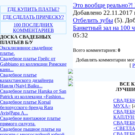
Это вообще реально?! 
ГДЕ КУПИТЬ ПЛАТЬЕ?
Добавлено 22.11.2017 
ГДЕ СДЕЛАТЬ ПРИЧЕСКУ?
Отбелить зубы
(5). До
100 ПОСЛЕДНИХ
Банкетный зал на 100 
КОММЕНТАРИЕВ
05:32
ДОСКА СВАДЕБНЫХ
ПЛАТЬЕВ Б/У
Эксклюзивное свадебное
Всего комментариев:
0
платье.
Свадебное платье Грейс от
Добавлять комментарии могу
Gabbiano из коллекции Римские
[
Р
кани...
Свадебное платье
казахстанского дизайнера
ВСЕ К
Наиля (Naiyl Baiku...
ЛУЧШИ
Свадебное платье Haruka от San
Patrick из коллекции «Fashion...
СВАДЕБН
Свадебное платье Korsal
МУХА>
[
белорусского бренда Rara
СВАДЕБН
Avis(Рара А...
КАПЛУН
Свадебное винтажное платье
СВАДЕБ
прямого силуэта.
<СВЕТЛ
Свадебное пышное платье на
СВАДЕБН
корсете с многослойной юбкой