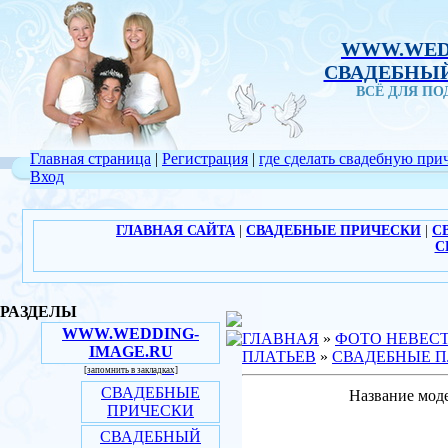
WWW.WED
СВАДЕБНЫЙ
ВСЁ ДЛЯ П
Главная страница
|
Регистрация
|
где сделать свадебную при
Вход
ГЛАВНАЯ САЙТА
|
СВАДЕБНЫЕ ПРИЧЕСКИ
|
С
С
РАЗДЕЛЫ
WWW.WEDDING-
ГЛАВНАЯ
»
ФОТО НЕВЕС
IMAGE.RU
ПЛАТЬЕВ
»
СВАДЕБНЫЕ П
[запомнить в закладках]
СВАДЕБНЫЕ
Название моде
ПРИЧЕСКИ
СВАДЕБНЫЙ