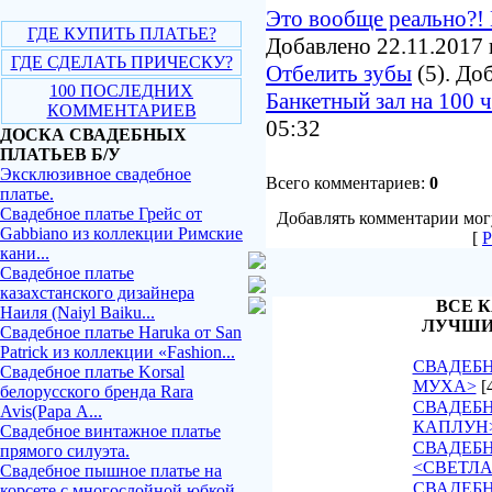
Это вообще реально?! 
ГДЕ КУПИТЬ ПЛАТЬЕ?
Добавлено 22.11.2017 
ГДЕ СДЕЛАТЬ ПРИЧЕСКУ?
Отбелить зубы
(5). До
100 ПОСЛЕДНИХ
Банкетный зал на 100 
КОММЕНТАРИЕВ
05:32
ДОСКА СВАДЕБНЫХ
ПЛАТЬЕВ Б/У
Эксклюзивное свадебное
Всего комментариев:
0
платье.
Свадебное платье Грейс от
Добавлять комментарии могу
Gabbiano из коллекции Римские
[
Р
кани...
Свадебное платье
казахстанского дизайнера
ВСЕ К
Наиля (Naiyl Baiku...
ЛУЧШИ
Свадебное платье Haruka от San
Patrick из коллекции «Fashion...
СВАДЕБН
Свадебное платье Korsal
МУХА>
[
белорусского бренда Rara
СВАДЕБН
Avis(Рара А...
КАПЛУН
Свадебное винтажное платье
СВАДЕБ
прямого силуэта.
<СВЕТЛ
Свадебное пышное платье на
СВАДЕБН
корсете с многослойной юбкой