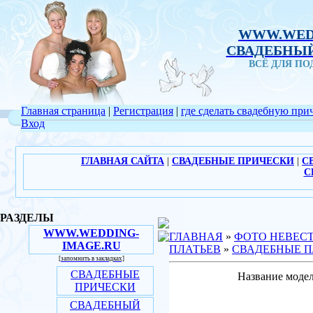
WWW.WED
СВАДЕБНЫЙ
ВСЁ ДЛЯ П
Главная страница
|
Регистрация
|
где сделать свадебную при
Вход
ГЛАВНАЯ САЙТА
|
СВАДЕБНЫЕ ПРИЧЕСКИ
|
С
С
РАЗДЕЛЫ
WWW.WEDDING-
ГЛАВНАЯ
»
ФОТО НЕВЕС
IMAGE.RU
ПЛАТЬЕВ
»
СВАДЕБНЫЕ П
[запомнить в закладках]
СВАДЕБНЫЕ
Название модел
ПРИЧЕСКИ
СВАДЕБНЫЙ