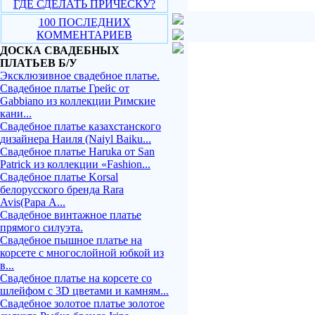
ГДЕ СДЕЛАТЬ ПРИЧЕСКУ?
100 ПОСЛЕДНИХ
КОММЕНТАРИЕВ
ДОСКА СВАДЕБНЫХ
ПЛАТЬЕВ Б/У
Эксклюзивное свадебное платье.
Свадебное платье Грейс от
Gabbiano из коллекции Римские
кани...
Свадебное платье казахстанского
дизайнера Наиля (Naiyl Baiku...
Свадебное платье Haruka от San
Patrick из коллекции «Fashion...
Свадебное платье Korsal
белорусского бренда Rara
Avis(Рара А...
Свадебное винтажное платье
прямого силуэта.
Свадебное пышное платье на
корсете с многослойной юбкой из
в...
Свадебное платье на корсете со
шлейфом с 3D цветами и камням...
Свадебное золотое платье золотое