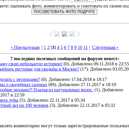
ете: оценивать фото, комментировать и советовать их своим по
« Предыдущая
|
1
2
[
3
]
4
5
6
7
8
9
10
11
|
Следующая »
7 последних полезных сообщений на форуме невест:
кажу свою небольшую историю!
(0). Добавлено 09.11.2018 в 22:55
ыбрать ресторан для свадьбы в Москве?
(17). Добавлено 03.05.20
делать с ресницами?
(0). Добавлено 17.04.2018 в 18:17
вы о свадебных салонах
(89). Добавлено 27.11.2017 в 18:19
ообще реально?! Платья из натуральных волос.
(1). Добавлено
.2017 в 22:59
лить зубы
(5). Добавлено 22.11.2017 в 05:34
тный зал на 100 человек
(3). Добавлено 22.11.2017 в 05:32
авлять комментарии могут только зарегистрированные пользоват