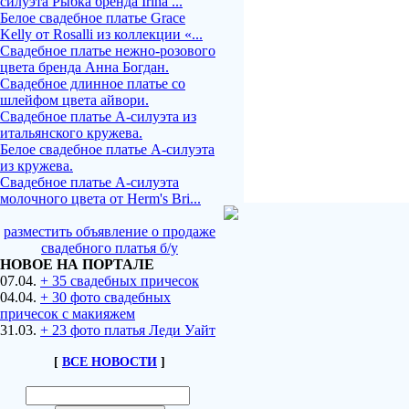
силуэта Рыбка бренда Irina ...
Белое свадебное платье Grace
Kelly от Rosalli из коллекции «...
Свадебное платье нежно-розового
цвета бренда Анна Богдан.
Свадебное длинное платье со
шлейфом цвета айвори.
Свадебное платье А-силуэта из
итальянского кружева.
Белое свадебное платье А-силуэта
из кружева.
Свадебное платье А-силуэта
молочного цвета от Herm's Bri...
разместить объявление о продаже
свадебного платья б/у
НОВОЕ НА ПОРТАЛЕ
07.04.
+ 35 свадебных причесок
04.04.
+ 30 фото свадебных
причесок с макияжем
31.03.
+ 23 фото платья Леди Уайт
[
ВСЕ НОВОСТИ
]