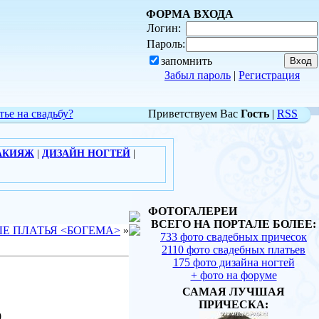
ФОРМА ВХОДА
Логин:
Пароль:
запомнить
Забыл пароль
|
Регистрация
тье на свадьбу?
Приветствуем Вас
Гость
|
RSS
АКИЯЖ
|
ДИЗАЙН НОГТЕЙ
|
ФОТОГАЛЕРЕИ
ВСЕГО НА ПОРТАЛЕ БОЛЕЕ:
Е ПЛАТЬЯ <БОГЕМА>
»
733 фото свадебных причесок
2110 фото свадебных платьев
175 фото дизайна ногтей
+ фото на форуме
САМАЯ ЛУЧШАЯ
ПРИЧЕСКА:
0