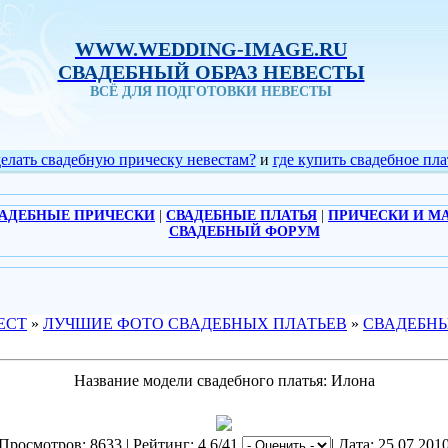
WWW.WEDDING-IMAGE.RU
СВАДЕБНЫЙ ОБРАЗ НЕВЕСТЫ
ВСЁ ДЛЯ ПОДГОТОВКИ НЕВЕСТЫ
делать свадебную прическу невестам?
и
где купить свадебное пла
АДЕБНЫЕ ПРИЧЕСКИ
|
СВАДЕБНЫЕ ПЛАТЬЯ
|
ПРИЧЕСКИ И М
СВАДЕБНЫЙ ФОРУМ
ЕСТ
»
ЛУЧШИЕ ФОТО СВАДЕБНЫХ ПЛАТЬЕВ
»
СВАДЕБНЫ
Название модели свадебного платья: Илона
Просмотров: 8633 | Рейтинг: 4.6/41
| Дата: 25.07.201