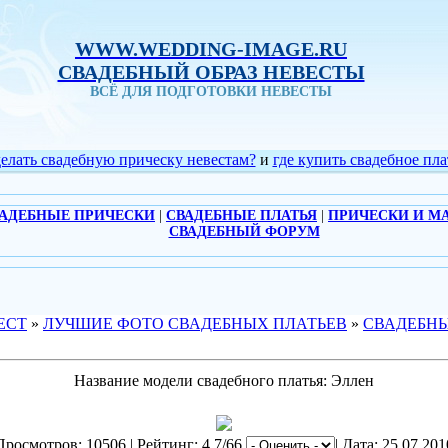
WWW.WEDDING-IMAGE.RU
СВАДЕБНЫЙ ОБРАЗ НЕВЕСТЫ
ВСЁ ДЛЯ ПОДГОТОВКИ НЕВЕСТЫ
делать свадебную прическу невестам?
и
где купить свадебное пла
АДЕБНЫЕ ПРИЧЕСКИ
|
СВАДЕБНЫЕ ПЛАТЬЯ
|
ПРИЧЕСКИ И М
СВАДЕБНЫЙ ФОРУМ
ЕСТ
»
ЛУЧШИЕ ФОТО СВАДЕБНЫХ ПЛАТЬЕВ
»
СВАДЕБНЫ
Название модели свадебного платья: Эллен
Просмотров: 10506 | Рейтинг: 4.7/66
| Дата: 25.07.201