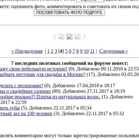
ете: оценивать фото, комментировать и советовать их своим по
« Предыдущая
|
1
2
3
[
4
]
5
6
7
8
9
10
11
|
Следующая »
7 последних полезных сообщений на форуме невест:
кажу свою небольшую историю!
(0). Добавлено 09.11.2018 в 22:55
ыбрать ресторан для свадьбы в Москве?
(17). Добавлено 03.05.20
делать с ресницами?
(0). Добавлено 17.04.2018 в 18:17
вы о свадебных салонах
(89). Добавлено 27.11.2017 в 18:19
ообще реально?! Платья из натуральных волос.
(1). Добавлено
.2017 в 22:59
лить зубы
(5). Добавлено 22.11.2017 в 05:34
тный зал на 100 человек
(3). Добавлено 22.11.2017 в 05:32
авлять комментарии могут только зарегистрированные пользоват