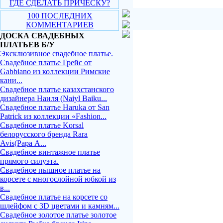
ГДЕ СДЕЛАТЬ ПРИЧЕСКУ?
100 ПОСЛЕДНИХ
КОММЕНТАРИЕВ
ДОСКА СВАДЕБНЫХ
ПЛАТЬЕВ Б/У
Эксклюзивное свадебное платье.
Свадебное платье Грейс от
Gabbiano из коллекции Римские
кани...
Свадебное платье казахстанского
дизайнера Наиля (Naiyl Baiku...
Свадебное платье Haruka от San
Patrick из коллекции «Fashion...
Свадебное платье Korsal
белорусского бренда Rara
Avis(Рара А...
Свадебное винтажное платье
прямого силуэта.
Свадебное пышное платье на
корсете с многослойной юбкой из
в...
Свадебное платье на корсете со
шлейфом с 3D цветами и камням...
Свадебное золотое платье золотое