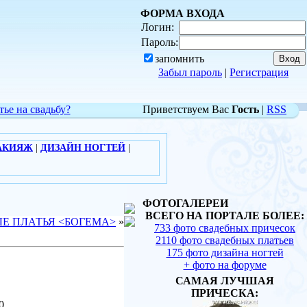
ФОРМА ВХОДА
Логин:
Пароль:
запомнить
Забыл пароль
|
Регистрация
тье на свадьбу?
Приветствуем Вас
Гость
|
RSS
АКИЯЖ
|
ДИЗАЙН НОГТЕЙ
|
ФОТОГАЛЕРЕИ
ВСЕГО НА ПОРТАЛЕ БОЛЕЕ:
Е ПЛАТЬЯ <БОГЕМА>
»
733 фото свадебных причесок
2110 фото свадебных платьев
175 фото дизайна ногтей
+ фото на форуме
САМАЯ ЛУЧШАЯ
ПРИЧЕСКА:
0