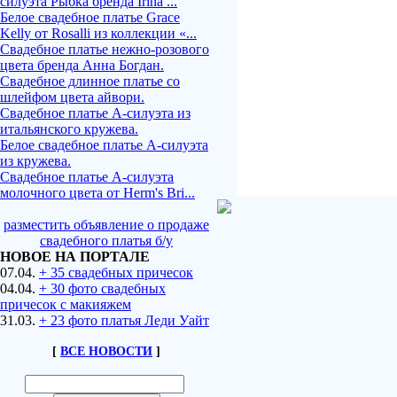
силуэта Рыбка бренда Irina ...
Белое свадебное платье Grace
Kelly от Rosalli из коллекции «...
Свадебное платье нежно-розового
цвета бренда Анна Богдан.
Свадебное длинное платье со
шлейфом цвета айвори.
Свадебное платье А-силуэта из
итальянского кружева.
Белое свадебное платье А-силуэта
из кружева.
Свадебное платье А-силуэта
молочного цвета от Herm's Bri...
разместить объявление о продаже
свадебного платья б/у
НОВОЕ НА ПОРТАЛЕ
07.04.
+ 35 свадебных причесок
04.04.
+ 30 фото свадебных
причесок с макияжем
31.03.
+ 23 фото платья Леди Уайт
[
ВСЕ НОВОСТИ
]