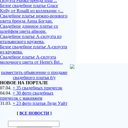
силуэта Рыбка бренда Irina ...
Белое свадебное платье Grace
Kelly от Rosalli из коллекции «...
Свадебное платье нежно-розового
цвета бренда Анна Богдан.
Свадебное длинное платье со
шлейфом цвета айвори.
Свадебное платье А-силуэта из
итальянского кружева.
Белое свадебное платье А-силуэта
из кружева.
Свадебное платье А-силуэта
молочного цвета от Herm's Bri...
разместить объявление о продаже
свадебного платья б/у
НОВОЕ НА ПОРТАЛЕ
07.04.
+ 35 свадебных причесок
04.04.
+ 30 фото свадебных
причесок с макияжем
31.03.
+ 23 фото платья Леди Уайт
[
ВСЕ НОВОСТИ
]