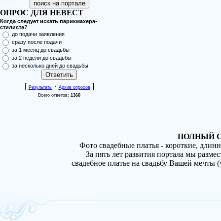
ОПРОС ДЛЯ НЕВЕСТ
Когда следует искать парикмахера-
стилиста?
до подачи заявления
сразу после подачи
за 1 месяц до свадьбы
за 2 недели до свадьбы
за несколько дней до свадьбы
[
·
]
Результаты
Архив опросов
Всего ответов:
1360
ПОЛНЫЙ С
Фото свадебные платья - короткие, длин
За пять лет развития портала мы разме
свадебное платье на свадьбу Вашей мечты 