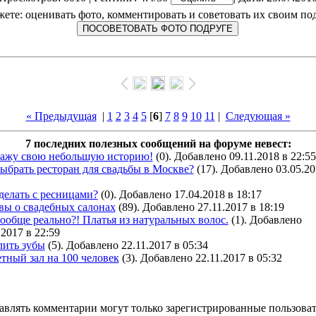
ете: оценивать фото, комментировать и советовать их своим по
« Предыдущая
|
1
2
3
4
5
[
6
]
7
8
9
10
11
|
Следующая »
7 последних полезных сообщений на форуме невест:
кажу свою небольшую историю!
(0). Добавлено 09.11.2018 в 22:55
ыбрать ресторан для свадьбы в Москве?
(17). Добавлено 03.05.20
делать с ресницами?
(0). Добавлено 17.04.2018 в 18:17
вы о свадебных салонах
(89). Добавлено 27.11.2017 в 18:19
ообще реально?! Платья из натуральных волос.
(1). Добавлено
.2017 в 22:59
лить зубы
(5). Добавлено 22.11.2017 в 05:34
тный зал на 100 человек
(3). Добавлено 22.11.2017 в 05:32
авлять комментарии могут только зарегистрированные пользоват