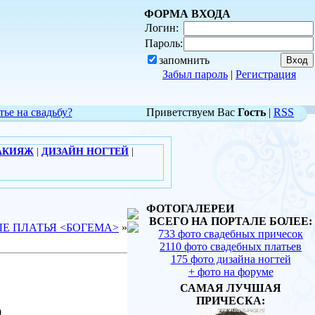
ФОРМА ВХОДА
Логин:
Пароль:
запомнить
Забыл пароль
|
Регистрация
тье на свадьбу?
Приветствуем Вас
Гость
|
RSS
АКИЯЖ
|
ДИЗАЙН НОГТЕЙ
|
ФОТОГАЛЕРЕИ
ВСЕГО НА ПОРТАЛЕ БОЛЕЕ:
Е ПЛАТЬЯ <БОГЕМА>
»
733 фото свадебных причесок
2110 фото свадебных платьев
175 фото дизайна ногтей
+ фото на форуме
САМАЯ ЛУЧШАЯ
ПРИЧЕСКА:
0