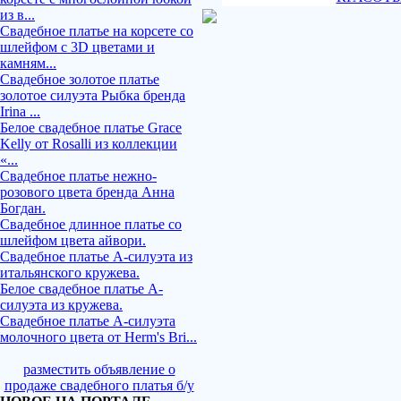
из в...
Свадебное платье на корсете со
шлейфом с 3D цветами и
камням...
Свадебное золотое платье
золотое силуэта Рыбка бренда
Irina ...
Белое свадебное платье Grace
Kelly от Rosalli из коллекции
«...
Свадебное платье нежно-
розового цвета бренда Анна
Богдан.
Свадебное длинное платье со
шлейфом цвета айвори.
Свадебное платье А-силуэта из
итальянского кружева.
Белое свадебное платье А-
силуэта из кружева.
Свадебное платье А-силуэта
молочного цвета от Herm's Bri...
разместить объявление о
продаже свадебного платья б/у