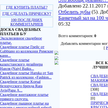
Добавлено 22.11.2017 
ГДЕ КУПИТЬ ПЛАТЬЕ?
Отбелить зубы
(5). До
ГДЕ СДЕЛАТЬ ПРИЧЕСКУ?
Банкетный зал на 100 
100 ПОСЛЕДНИХ
05:32
КОММЕНТАРИЕВ
ДОСКА СВАДЕБНЫХ
ПЛАТЬЕВ Б/У
Всего комментариев:
0
Эксклюзивное свадебное
платье.
Добавлять комментарии могу
Свадебное платье Грейс от
[
Р
Gabbiano из коллекции Римские
кани...
Свадебное платье
ВСЕ К
казахстанского дизайнера
ЛУЧШИ
Наиля (Naiyl Baiku...
Свадебное платье Haruka от San
СВАДЕБН
Patrick из коллекции «Fashion...
МАКИЯ
Свадебное платье Korsal
СВАДЕБН
белорусского бренда Rara
[308]
Avis(Рара А...
СВАДЕБ
Свадебное винтажное платье
[0]
прямого силуэта.
ПРИЧЕСК
Свадебное пышное платье на
КРАСОТ
корсете с многослойной юбкой