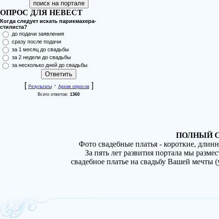
ОПРОС ДЛЯ НЕВЕСТ
Когда следует искать парикмахера-
стилиста?
до подачи заявления
сразу после подачи
за 1 месяц до свадьбы
за 2 недели до свадьбы
за несколько дней до свадьбы
[
·
]
Результаты
Архив опросов
Всего ответов:
1360
ПОЛНЫЙ С
Фото свадебные платья - короткие, длин
За пять лет развития портала мы разме
свадебное платье на свадьбу Вашей мечты 