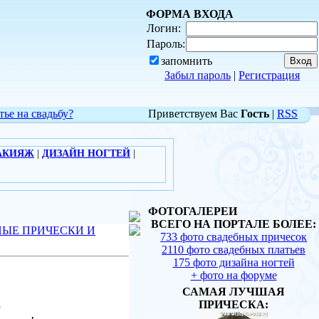
ФОРМА ВХОДА
Логин:
Пароль:
запомнить
Забыл пароль
|
Регистрация
тье на свадьбу?
Приветствуем Вас
Гость
|
RSS
АКИЯЖ
|
ДИЗАЙН НОГТЕЙ
|
ФОТОГАЛЕРЕИ
ВСЕГО НА ПОРТАЛЕ БОЛЕЕ:
НЫЕ ПРИЧЕСКИ И
733 фото свадебных причесок
2110 фото свадебных платьев
175 фото дизайна ногтей
+ фото на форуме
САМАЯ ЛУЧШАЯ
1
ПРИЧЕСКА: