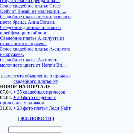
силуэта Рыбка бренда Irina ...
Белое свадебное платье Grace
Kelly от Rosalli из коллекции «...
Свадебное платье нежно-розового
цвета бренда Анна Богдан.
Свадебное длинное платье со
шлейфом цвета айвори.
Свадебное платье А-силуэта из
итальянского кружева.
Белое свадебное платье А-силуэта
из кружева.
Свадебное платье А-силуэта
молочного цвета от Herm's Bri...
разместить объявление о продаже
свадебного платья б/у
НОВОЕ НА ПОРТАЛЕ
07.04.
+ 35 свадебных причесок
04.04.
+ 30 фото свадебных
причесок с макияжем
31.03.
+ 23 фото платья Леди Уайт
[
ВСЕ НОВОСТИ
]