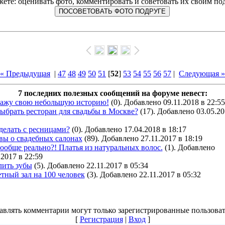
ете: оценивать фото, комментировать и советовать их своим по
« Предыдущая
|
47
48
49
50
51
[
52
]
53
54
55
56
57
|
Следующая »
7 последних полезных сообщений на форуме невест:
кажу свою небольшую историю!
(0). Добавлено 09.11.2018 в 22:55
ыбрать ресторан для свадьбы в Москве?
(17). Добавлено 03.05.20
делать с ресницами?
(0). Добавлено 17.04.2018 в 18:17
вы о свадебных салонах
(89). Добавлено 27.11.2017 в 18:19
ообще реально?! Платья из натуральных волос.
(1). Добавлено
.2017 в 22:59
лить зубы
(5). Добавлено 22.11.2017 в 05:34
тный зал на 100 человек
(3). Добавлено 22.11.2017 в 05:32
авлять комментарии могут только зарегистрированные пользоват
[
Регистрация
|
Вход
]