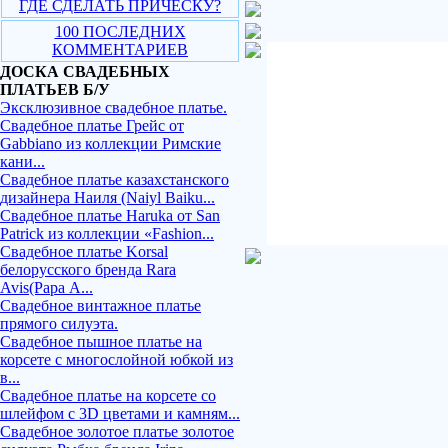
ГДЕ СДЕЛАТЬ ПРИЧЕСКУ?
100 ПОСЛЕДНИХ
КОММЕНТАРИЕВ
ДОСКА СВАДЕБНЫХ
ПЛАТЬЕВ Б/У
Эксклюзивное свадебное платье.
Свадебное платье Грейс от
Gabbiano из коллекции Римские
кани...
Свадебное платье казахстанского
дизайнера Наиля (Naiyl Baiku...
Свадебное платье Haruka от San
Patrick из коллекции «Fashion...
Свадебное платье Korsal
белорусского бренда Rara
Avis(Рара А...
Свадебное винтажное платье
прямого силуэта.
Свадебное пышное платье на
корсете с многослойной юбкой из
в...
Свадебное платье на корсете со
шлейфом с 3D цветами и камням...
Свадебное золотое платье золотое