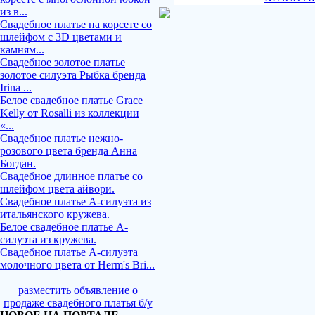
из в...
Свадебное платье на корсете со
шлейфом с 3D цветами и
камням...
Свадебное золотое платье
золотое силуэта Рыбка бренда
Irina ...
Белое свадебное платье Grace
Kelly от Rosalli из коллекции
«...
Свадебное платье нежно-
розового цвета бренда Анна
Богдан.
Свадебное длинное платье со
шлейфом цвета айвори.
Свадебное платье А-силуэта из
итальянского кружева.
Белое свадебное платье А-
силуэта из кружева.
Свадебное платье А-силуэта
молочного цвета от Herm's Bri...
разместить объявление о
продаже свадебного платья б/у