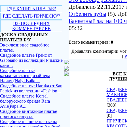
Добавлено 22.11.2017 
ГДЕ КУПИТЬ ПЛАТЬЕ?
Отбелить зубы
(5). До
ГДЕ СДЕЛАТЬ ПРИЧЕСКУ?
Банкетный зал на 100 
100 ПОСЛЕДНИХ
05:32
КОММЕНТАРИЕВ
ДОСКА СВАДЕБНЫХ
ПЛАТЬЕВ Б/У
Всего комментариев:
0
Эксклюзивное свадебное
платье.
Добавлять комментарии могу
Свадебное платье Грейс от
[
Р
Gabbiano из коллекции Римские
кани...
Свадебное платье
ВСЕ К
казахстанского дизайнера
ЛУЧШИ
Наиля (Naiyl Baiku...
Свадебное платье Haruka от San
СВАДЕБН
Patrick из коллекции «Fashion...
МАКИЯ
Свадебное платье Korsal
СВАДЕБН
белорусского бренда Rara
[308]
Avis(Рара А...
СВАДЕБ
Свадебное винтажное платье
[0]
прямого силуэта.
ПРИЧЕСК
Свадебное пышное платье на
КРАСОТ
корсете с многослойной юбкой