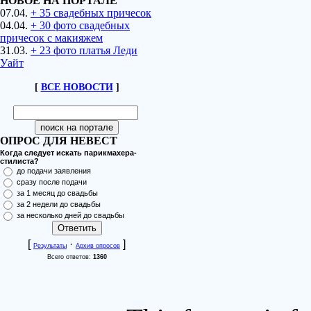
НОВОЕ НА ПОРТАЛЕ
07.04.
+ 35 свадебных причесок
04.04.
+ 30 фото свадебных
причесок с макияжем
31.03.
+ 23 фото платья Леди
Уайт
[
ВСЕ НОВОСТИ
]
ОПРОС ДЛЯ НЕВЕСТ
Когда следует искать парикмахера-
стилиста?
до подачи заявления
сразу после подачи
за 1 месяц до свадьбы
за 2 недели до свадьбы
за несколько дней до свадьбы
[
·
]
Результаты
Архив опросов
Всего ответов:
1360