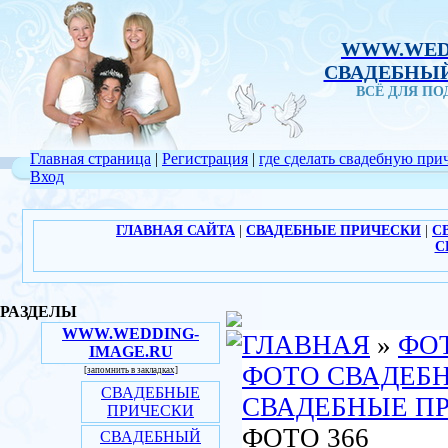
WWW.WED
СВАДЕБНЫЙ
ВСЁ ДЛЯ П
Главная страница
|
Регистрация
|
где сделать свадебную при
Вход
ГЛАВНАЯ САЙТА
|
СВАДЕБНЫЕ ПРИЧЕСКИ
|
С
С
РАЗДЕЛЫ
WWW.WEDDING-
ГЛАВНАЯ
»
ФО
IMAGE.RU
ФОТО СВАДЕБ
[запомнить в закладках]
СВАДЕБНЫЕ
СВАДЕБНЫЕ П
ПРИЧЕСКИ
ФОТО 366
СВАДЕБНЫЙ