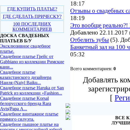
18:17
ГДЕ КУПИТЬ ПЛАТЬЕ?
Отзывы о свадебных с
ГДЕ СДЕЛАТЬ ПРИЧЕСКУ?
18:19
100 ПОСЛЕДНИХ
Это вообще реально?! 
КОММЕНТАРИЕВ
Добавлено 22.11.2017 
ДОСКА СВАДЕБНЫХ
Отбелить зубы
(5). До
ПЛАТЬЕВ Б/У
Эксклюзивное свадебное
Банкетный зал на 100 
платье.
05:32
Свадебное платье Грейс от
Gabbiano из коллекции Римские
кани...
Всего комментариев:
0
Свадебное платье
казахстанского дизайнера
Добавлять ко
Наиля (Naiyl Baiku...
зарегистрир
Свадебное платье Haruka от San
Patrick из коллекции «Fashion...
[
Реги
Свадебное платье Korsal
белорусского бренда Rara
Avis(Рара А...
Свадебное винтажное платье
ВСЕ К
прямого силуэта.
ЛУЧШИ
Свадебное пышное платье на
корсете с многослойной юбкой