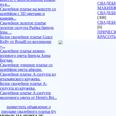
СВАДЕБН
из в...
МАКИЯ
Свадебное платье на корсете со
СВАДЕБН
шлейфом с 3D цветами и
[308]
камням...
СВАДЕБ
Свадебное золотое платье
[0]
золотое силуэта Рыбка бренда
ПРИЧЕСК
Irina ...
КРАСОТ
Белое свадебное платье Grace
Kelly от Rosalli из коллекции
«...
Свадебное платье нежно-
розового цвета бренда Анна
Богдан.
Свадебное длинное платье со
шлейфом цвета айвори.
Свадебное платье А-силуэта из
итальянского кружева.
Белое свадебное платье А-
силуэта из кружева.
Свадебное платье А-силуэта
молочного цвета от Herm's Bri...
разместить объявление о
продаже свадебного платья б/у