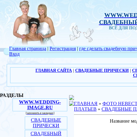
WWW.WED
СВАДЕБНЫЙ
ВСЁ ДЛЯ П
Главная страница
|
Регистрация
|
где сделать свадебную при
Вход
ГЛАВНАЯ САЙТА
|
СВАДЕБНЫЕ ПРИЧЕСКИ
|
С
С
РАЗДЕЛЫ
WWW.WEDDING-
ГЛАВНАЯ
»
ФОТО НЕВЕС
IMAGE.RU
ПЛАТЬЕВ
»
СВАДЕБНЫЕ П
[запомнить в закладках]
СВАДЕБНЫЕ
Название мо
ПРИЧЕСКИ
СВАДЕБНЫЙ