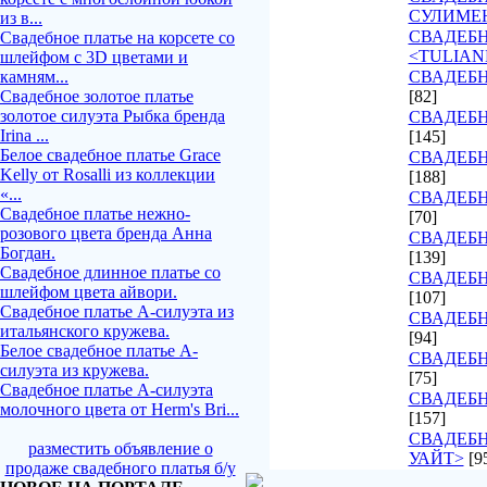
СУЛИМЕ
из в...
СВАДЕБ
Свадебное платье на корсете со
<TULIAN
шлейфом с 3D цветами и
камням...
СВАДЕБН
Свадебное золотое платье
[82]
золотое силуэта Рыбка бренда
СВАДЕБН
Irina ...
[145]
Белое свадебное платье Grace
СВАДЕБН
Kelly от Rosalli из коллекции
[188]
«...
СВАДЕБН
Свадебное платье нежно-
[70]
розового цвета бренда Анна
СВАДЕБН
Богдан.
[139]
Свадебное длинное платье со
СВАДЕБН
шлейфом цвета айвори.
[107]
Свадебное платье А-силуэта из
СВАДЕБ
итальянского кружева.
[94]
Белое свадебное платье А-
СВАДЕБН
силуэта из кружева.
[75]
Свадебное платье А-силуэта
СВАДЕБН
молочного цвета от Herm's Bri...
[157]
СВАДЕБН
разместить объявление о
УАЙТ>
[9
продаже свадебного платья б/у