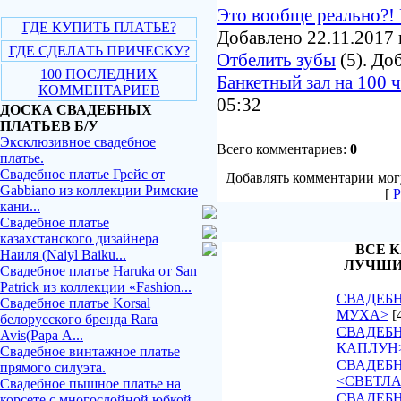
Это вообще реально?! 
ГДЕ КУПИТЬ ПЛАТЬЕ?
Добавлено 22.11.2017 
ГДЕ СДЕЛАТЬ ПРИЧЕСКУ?
Отбелить зубы
(5). До
100 ПОСЛЕДНИХ
Банкетный зал на 100 
КОММЕНТАРИЕВ
05:32
ДОСКА СВАДЕБНЫХ
ПЛАТЬЕВ Б/У
Эксклюзивное свадебное
Всего комментариев:
0
платье.
Свадебное платье Грейс от
Добавлять комментарии могу
Gabbiano из коллекции Римские
[
Р
кани...
Свадебное платье
казахстанского дизайнера
ВСЕ К
Наиля (Naiyl Baiku...
ЛУЧШИ
Свадебное платье Haruka от San
Patrick из коллекции «Fashion...
СВАДЕБН
Свадебное платье Korsal
МУХА>
[
белорусского бренда Rara
СВАДЕБН
Avis(Рара А...
КАПЛУН
Свадебное винтажное платье
СВАДЕБ
прямого силуэта.
<СВЕТЛ
Свадебное пышное платье на
СВАДЕБН
корсете с многослойной юбкой