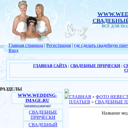
WWW.WED
СВАДЕБНЫЙ
ВСЁ ДЛЯ П
Главная страница
|
Регистрация
|
где сделать свадебную при
Вход
ГЛАВНАЯ САЙТА
|
СВАДЕБНЫЕ ПРИЧЕСКИ
|
С
С
РАЗДЕЛЫ
WWW.WEDDING-
ГЛАВНАЯ
»
ФОТО НЕВЕС
IMAGE.RU
ПЛАТЬЕВ
»
СВАДЕБНЫЕ П
[запомнить в закладках]
СВАДЕБНЫЕ
Название мод
ПРИЧЕСКИ
СВАДЕБНЫЙ