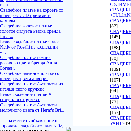
СУЛИМЕ
из в...
СВАДЕБ
Свадебное платье на корсете со
<TULIAN
шлейфом с 3D цветами и
камням...
СВАДЕБН
Свадебное золотое платье
[82]
золотое силуэта Рыбка бренда
СВАДЕБН
Irina ...
[145]
Белое свадебное платье Grace
СВАДЕБН
Kelly от Rosalli из коллекции
[188]
«...
СВАДЕБН
Свадебное платье нежно-
[70]
розового цвета бренда Анна
СВАДЕБН
Богдан.
[139]
Свадебное длинное платье со
СВАДЕБН
шлейфом цвета айвори.
[107]
Свадебное платье А-силуэта из
СВАДЕБ
итальянского кружева.
[94]
Белое свадебное платье А-
СВАДЕБН
силуэта из кружева.
[75]
Свадебное платье А-силуэта
СВАДЕБН
молочного цвета от Herm's Bri...
[157]
СВАДЕБН
разместить объявление о
УАЙТ>
[9
продаже свадебного платья б/у