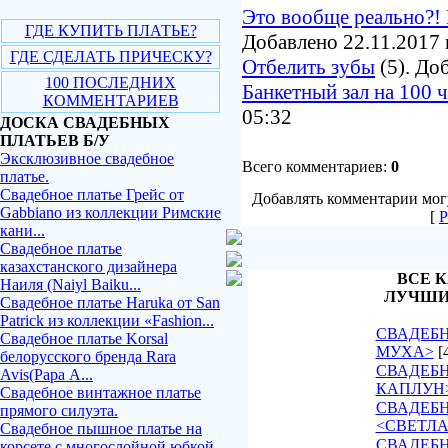
Это вообще реально?! 
ГДЕ КУПИТЬ ПЛАТЬЕ?
Добавлено 22.11.2017 
ГДЕ СДЕЛАТЬ ПРИЧЕСКУ?
Отбелить зубы
(5). До
100 ПОСЛЕДНИХ
Банкетный зал на 100 
КОММЕНТАРИЕВ
05:32
ДОСКА СВАДЕБНЫХ
ПЛАТЬЕВ Б/У
Эксклюзивное свадебное
Всего комментариев:
0
платье.
Свадебное платье Грейс от
Добавлять комментарии могу
Gabbiano из коллекции Римские
[
Р
кани...
Свадебное платье
казахстанского дизайнера
ВСЕ К
Наиля (Naiyl Baiku...
ЛУЧШИ
Свадебное платье Haruka от San
Patrick из коллекции «Fashion...
СВАДЕБН
Свадебное платье Korsal
МУХА>
[
белорусского бренда Rara
СВАДЕБН
Avis(Рара А...
КАПЛУН
Свадебное винтажное платье
СВАДЕБ
прямого силуэта.
<СВЕТЛ
Свадебное пышное платье на
СВАДЕБН
корсете с многослойной юбкой