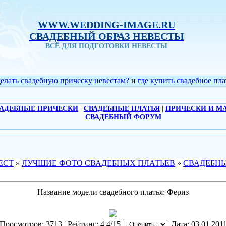
WWW.WEDDING-IMAGE.RU
СВАДЕБНЫЙ ОБРАЗ НЕВЕСТЫ
ВСЁ ДЛЯ ПОДГОТОВКИ НЕВЕСТЫ
делать свадебную прическу невестам?
и
где купить свадебное пла
АДЕБНЫЕ ПРИЧЕСКИ
|
СВАДЕБНЫЕ ПЛАТЬЯ
|
ПРИЧЕСКИ И М
СВАДЕБНЫЙ ФОРУМ
ЕСТ
»
ЛУЧШИЕ ФОТО СВАДЕБНЫХ ПЛАТЬЕВ
»
СВАДЕБНЫ
Название модели свадебного платья: Фериз
Просмотров: 3713 | Рейтинг: 4.4/15
| Дата: 03.01.201