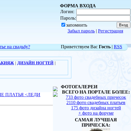
ФОРМА ВХОДА
Логин:
Пароль:
запомнить
Забыл пароль
|
Регистрация
тье на свадьбу?
Приветствуем Вас
Гость
|
RSS
АКИЯЖ
|
ДИЗАЙН НОГТЕЙ
|
ФОТОГАЛЕРЕИ
ВСЕГО НА ПОРТАЛЕ БОЛЕЕ:
Е ПЛАТЬЯ <ЛЕДИ
733 фото свадебных причесок
2110 фото свадебных платьев
175 фото дизайна ногтей
+ фото на форуме
САМАЯ ЛУЧШАЯ
ПРИЧЕСКА:
1