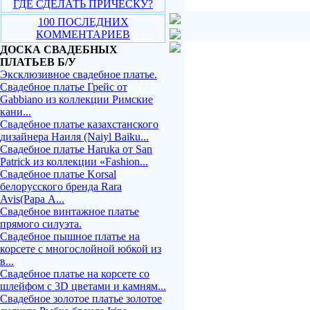
ГДЕ СДЕЛАТЬ ПРИЧЕСКУ?
100 ПОСЛЕДНИХ
КОММЕНТАРИЕВ
ДОСКА СВАДЕБНЫХ
ПЛАТЬЕВ Б/У
Эксклюзивное свадебное платье.
Свадебное платье Грейс от
Gabbiano из коллекции Римские
кани...
Свадебное платье казахстанского
дизайнера Наиля (Naiyl Baiku...
Свадебное платье Haruka от San
Patrick из коллекции «Fashion...
Свадебное платье Korsal
белорусского бренда Rara
Avis(Рара А...
Свадебное винтажное платье
прямого силуэта.
Свадебное пышное платье на
корсете с многослойной юбкой из
в...
Свадебное платье на корсете со
шлейфом с 3D цветами и камням...
Свадебное золотое платье золотое