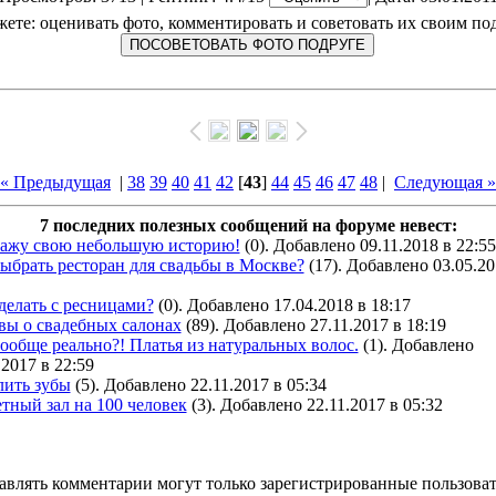
ете: оценивать фото, комментировать и советовать их своим по
« Предыдущая
|
38
39
40
41
42
[
43
]
44
45
46
47
48
|
Следующая »
7 последних полезных сообщений на форуме невест:
кажу свою небольшую историю!
(0). Добавлено 09.11.2018 в 22:55
ыбрать ресторан для свадьбы в Москве?
(17). Добавлено 03.05.20
делать с ресницами?
(0). Добавлено 17.04.2018 в 18:17
вы о свадебных салонах
(89). Добавлено 27.11.2017 в 18:19
ообще реально?! Платья из натуральных волос.
(1). Добавлено
.2017 в 22:59
лить зубы
(5). Добавлено 22.11.2017 в 05:34
тный зал на 100 человек
(3). Добавлено 22.11.2017 в 05:32
авлять комментарии могут только зарегистрированные пользоват