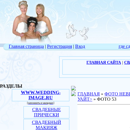
Главная страница
|
Регистрация
|
Вход
где с
ГЛАВНАЯ САЙТА
|
СВ
РАЗДЕЛЫ
WWW.WEDDING-
ГЛАВНАЯ
»
ФОТО НЕВ
IMAGE.RU
УАЙТ>
» ФОТО 53
[запомнить в закладках]
СВАДЕБНЫЕ
ПРИЧЕСКИ
СВАДЕБНЫЙ
МАКИЯЖ