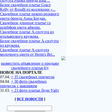
силуэта Рыбка бренда Irina ...
Белое свадебное платье Grace
Kelly от Rosalli из коллекции «...
Свадебное платье нежно-розового
цвета бренда Анна Богдан.
Свадебное длинное платье со
шлейфом цвета айвори.
Свадебное платье А-силуэта из
итальянского кружева.
Белое свадебное платье А-силуэта
из кружева.
Свадебное платье А-силуэта
молочного цвета от Herm's Bri...
разместить объявление о продаже
свадебного платья б/у
НОВОЕ НА ПОРТАЛЕ
07.04.
+ 35 свадебных причесок
04.04.
+ 30 фото свадебных
причесок с макияжем
31.03.
+ 23 фото платья Леди Уайт
[
ВСЕ НОВОСТИ
]