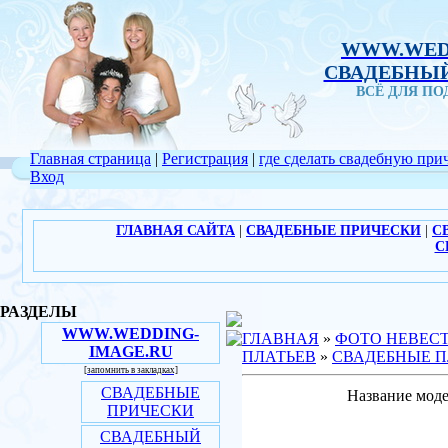
WWW.WED
СВАДЕБНЫЙ
ВСЁ ДЛЯ П
Главная страница
|
Регистрация
|
где сделать свадебную при
Вход
ГЛАВНАЯ САЙТА
|
СВАДЕБНЫЕ ПРИЧЕСКИ
|
С
С
РАЗДЕЛЫ
WWW.WEDDING-
ГЛАВНАЯ
»
ФОТО НЕВЕС
IMAGE.RU
ПЛАТЬЕВ
»
СВАДЕБНЫЕ П
[запомнить в закладках]
СВАДЕБНЫЕ
Название моде
ПРИЧЕСКИ
СВАДЕБНЫЙ