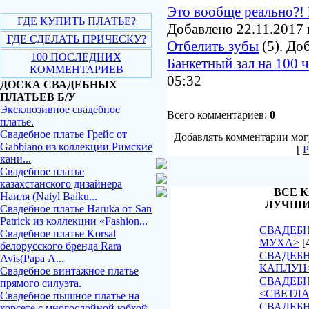
Это вообще реально?! 
ГДЕ КУПИТЬ ПЛАТЬЕ?
Добавлено 22.11.2017 
ГДЕ СДЕЛАТЬ ПРИЧЕСКУ?
Отбелить зубы
(5). До
100 ПОСЛЕДНИХ
Банкетный зал на 100 
КОММЕНТАРИЕВ
05:32
ДОСКА СВАДЕБНЫХ
ПЛАТЬЕВ Б/У
Эксклюзивное свадебное
Всего комментариев:
0
платье.
Свадебное платье Грейс от
Добавлять комментарии могу
Gabbiano из коллекции Римские
[
Р
кани...
Свадебное платье
казахстанского дизайнера
ВСЕ К
Наиля (Naiyl Baiku...
ЛУЧШИ
Свадебное платье Haruka от San
Patrick из коллекции «Fashion...
СВАДЕБН
Свадебное платье Korsal
МУХА>
[
белорусского бренда Rara
СВАДЕБН
Avis(Рара А...
КАПЛУН
Свадебное винтажное платье
СВАДЕБ
прямого силуэта.
<СВЕТЛ
Свадебное пышное платье на
СВАДЕБН
корсете с многослойной юбкой