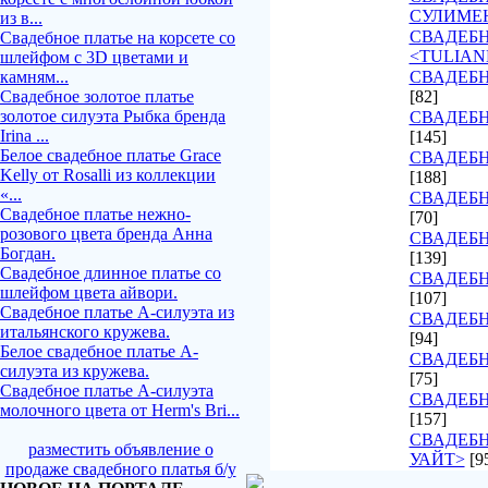
СУЛИМЕ
из в...
СВАДЕБ
Свадебное платье на корсете со
<TULIAN
шлейфом с 3D цветами и
камням...
СВАДЕБН
Свадебное золотое платье
[82]
золотое силуэта Рыбка бренда
СВАДЕБН
Irina ...
[145]
Белое свадебное платье Grace
СВАДЕБН
Kelly от Rosalli из коллекции
[188]
«...
СВАДЕБН
Свадебное платье нежно-
[70]
розового цвета бренда Анна
СВАДЕБН
Богдан.
[139]
Свадебное длинное платье со
СВАДЕБН
шлейфом цвета айвори.
[107]
Свадебное платье А-силуэта из
СВАДЕБ
итальянского кружева.
[94]
Белое свадебное платье А-
СВАДЕБН
силуэта из кружева.
[75]
Свадебное платье А-силуэта
СВАДЕБН
молочного цвета от Herm's Bri...
[157]
СВАДЕБН
разместить объявление о
УАЙТ>
[9
продаже свадебного платья б/у