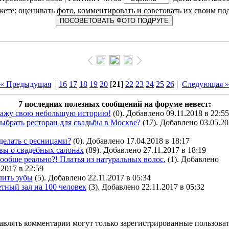
ете: оценивать фото, комментировать и советовать их своим по
« Предыдущая
|
16
17
18
19
20
[
21
]
22
23
24
25
26
|
Следующая »
7 последних полезных сообщений на форуме невест:
кажу свою небольшую историю!
(0). Добавлено 09.11.2018 в 22:55
ыбрать ресторан для свадьбы в Москве?
(17). Добавлено 03.05.20
делать с ресницами?
(0). Добавлено 17.04.2018 в 18:17
вы о свадебных салонах
(89). Добавлено 27.11.2017 в 18:19
ообще реально?! Платья из натуральных волос.
(1). Добавлено
.2017 в 22:59
лить зубы
(5). Добавлено 22.11.2017 в 05:34
тный зал на 100 человек
(3). Добавлено 22.11.2017 в 05:32
авлять комментарии могут только зарегистрированные пользоват