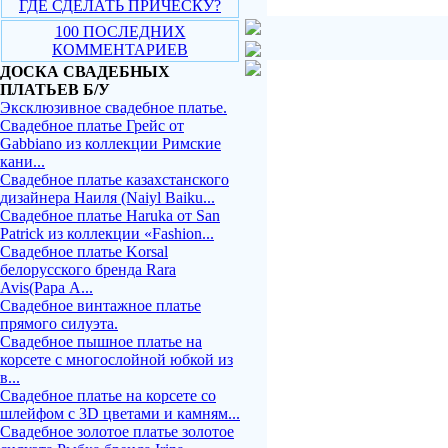
ГДЕ СДЕЛАТЬ ПРИЧЕСКУ?
100 ПОСЛЕДНИХ
КОММЕНТАРИЕВ
ДОСКА СВАДЕБНЫХ
ПЛАТЬЕВ Б/У
Эксклюзивное свадебное платье.
Свадебное платье Грейс от
Gabbiano из коллекции Римские
кани...
Свадебное платье казахстанского
дизайнера Наиля (Naiyl Baiku...
Свадебное платье Haruka от San
Patrick из коллекции «Fashion...
Свадебное платье Korsal
белорусского бренда Rara
Avis(Рара А...
Свадебное винтажное платье
прямого силуэта.
Свадебное пышное платье на
корсете с многослойной юбкой из
в...
Свадебное платье на корсете со
шлейфом с 3D цветами и камням...
Свадебное золотое платье золотое