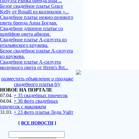
силуэта Рыбка бренда Irina ...
Белое свадебное платье Grace
Kelly от Rosalli из коллекции «...
Свадебное платье нежно-розового
цвета бренда Анна Богдан.
Свадебное длинное платье со
шлейфом цвета айвори.
Свадебное платье А-силуэта из
итальянского кружева.
Белое свадебное платье А-силуэта
из кружева.
Свадебное платье А-силуэта
молочного цвета от Herm's Bri...
разместить объявление о продаже
свадебного платья б/у
НОВОЕ НА ПОРТАЛЕ
07.04.
+ 35 свадебных причесок
04.04.
+ 30 фото свадебных
причесок с макияжем
31.03.
+ 23 фото платья Леди Уайт
[
ВСЕ НОВОСТИ
]