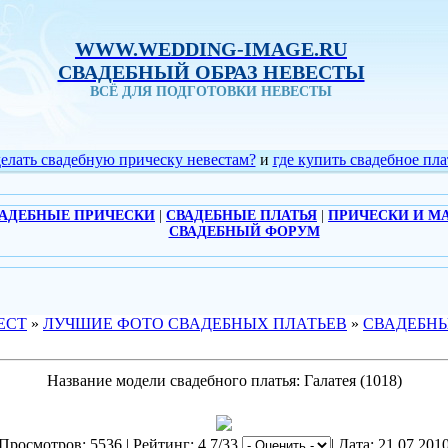
WWW.WEDDING-IMAGE.RU
СВАДЕБНЫЙ ОБРАЗ НЕВЕСТЫ
ВСЁ ДЛЯ ПОДГОТОВКИ НЕВЕСТЫ
делать свадебную прическу невестам?
и
где купить свадебное пла
АДЕБНЫЕ ПРИЧЕСКИ
|
СВАДЕБНЫЕ ПЛАТЬЯ
|
ПРИЧЕСКИ И М
СВАДЕБНЫЙ ФОРУМ
ЕСТ
»
ЛУЧШИЕ ФОТО СВАДЕБНЫХ ПЛАТЬЕВ
»
СВАДЕБНЫ
Название модели свадебного платья: Галатея (1018)
Просмотров: 5536 | Рейтинг: 4.7/33
| Дата: 21.07.201