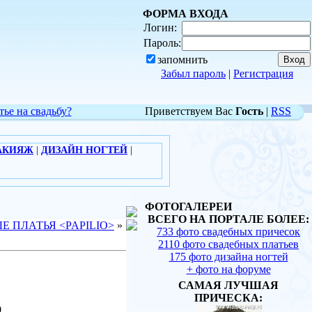
ФОРМА ВХОДА
Логин:
Пароль:
запомнить
Забыл пароль
|
Регистрация
тье на свадьбу?
Приветствуем Вас
Гость
|
RSS
АКИЯЖ
|
ДИЗАЙН НОГТЕЙ
|
ФОТОГАЛЕРЕИ
ВСЕГО НА ПОРТАЛЕ БОЛЕЕ:
Е ПЛАТЬЯ <PAPILIO>
»
733 фото свадебных причесок
2110 фото свадебных платьев
175 фото дизайна ногтей
+ фото на форуме
САМАЯ ЛУЧШАЯ
ПРИЧЕСКА:
0