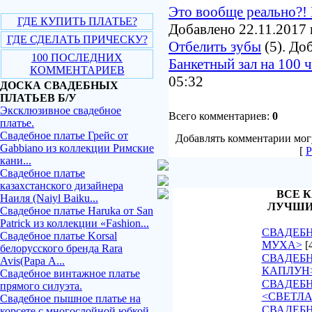
Это вообще реально?! 
ГДЕ КУПИТЬ ПЛАТЬЕ?
Добавлено 22.11.2017 
ГДЕ СДЕЛАТЬ ПРИЧЕСКУ?
Отбелить зубы
(5). До
100 ПОСЛЕДНИХ
Банкетный зал на 100 
КОММЕНТАРИЕВ
05:32
ДОСКА СВАДЕБНЫХ
ПЛАТЬЕВ Б/У
Эксклюзивное свадебное
Всего комментариев:
0
платье.
Свадебное платье Грейс от
Добавлять комментарии могу
Gabbiano из коллекции Римские
[
Р
кани...
Свадебное платье
казахстанского дизайнера
ВСЕ К
Наиля (Naiyl Baiku...
ЛУЧШИ
Свадебное платье Haruka от San
Patrick из коллекции «Fashion...
СВАДЕБН
Свадебное платье Korsal
МУХА>
[
белорусского бренда Rara
СВАДЕБН
Avis(Рара А...
КАПЛУН
Свадебное винтажное платье
СВАДЕБ
прямого силуэта.
<СВЕТЛ
Свадебное пышное платье на
СВАДЕБН
корсете с многослойной юбкой