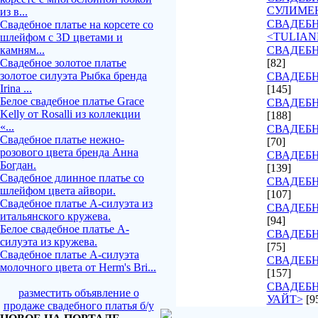
СУЛИМЕ
из в...
СВАДЕБ
Свадебное платье на корсете со
<TULIAN
шлейфом с 3D цветами и
камням...
СВАДЕБН
Свадебное золотое платье
[82]
золотое силуэта Рыбка бренда
СВАДЕБН
Irina ...
[145]
Белое свадебное платье Grace
СВАДЕБН
Kelly от Rosalli из коллекции
[188]
«...
СВАДЕБН
Свадебное платье нежно-
[70]
розового цвета бренда Анна
СВАДЕБН
Богдан.
[139]
Свадебное длинное платье со
СВАДЕБН
шлейфом цвета айвори.
[107]
Свадебное платье А-силуэта из
СВАДЕБ
итальянского кружева.
[94]
Белое свадебное платье А-
СВАДЕБН
силуэта из кружева.
[75]
Свадебное платье А-силуэта
СВАДЕБН
молочного цвета от Herm's Bri...
[157]
СВАДЕБН
разместить объявление о
УАЙТ>
[9
продаже свадебного платья б/у