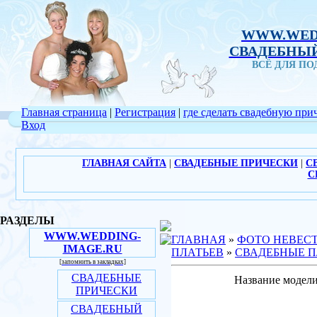
WWW.WED
СВАДЕБНЫЙ
ВСЁ ДЛЯ П
Главная страница
|
Регистрация
|
где сделать свадебную при
Вход
ГЛАВНАЯ САЙТА
|
СВАДЕБНЫЕ ПРИЧЕСКИ
|
С
С
РАЗДЕЛЫ
WWW.WEDDING-
ГЛАВНАЯ
»
ФОТО НЕВЕС
IMAGE.RU
ПЛАТЬЕВ
»
СВАДЕБНЫЕ ПЛ
[запомнить в закладках]
СВАДЕБНЫЕ
Название модели
ПРИЧЕСКИ
СВАДЕБНЫЙ