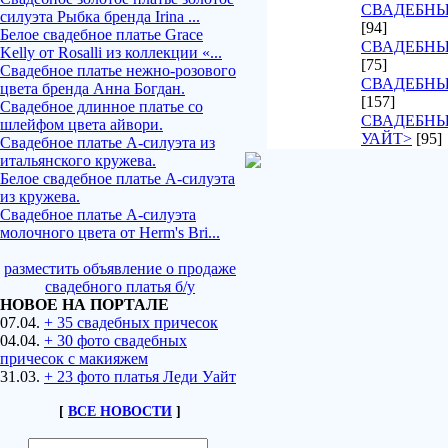
СВАДЕБНЫ
силуэта Рыбка бренда Irina ...
[94]
Белое свадебное платье Grace
СВАДЕБНЫ
Kelly от Rosalli из коллекции «...
[75]
Свадебное платье нежно-розового
СВАДЕБНЫ
цвета бренда Анна Богдан.
[157]
Свадебное длинное платье со
СВАДЕБНЫ
шлейфом цвета айвори.
УАЙТ>
[95]
Свадебное платье А-силуэта из
итальянского кружева.
Белое свадебное платье А-силуэта
из кружева.
Свадебное платье А-силуэта
молочного цвета от Herm's Bri...
разместить объявление о продаже
свадебного платья б/у
НОВОЕ НА ПОРТАЛЕ
07.04.
+ 35 свадебных причесок
04.04.
+ 30 фото свадебных
причесок с макияжем
31.03.
+ 23 фото платья Леди Уайт
[
ВСЕ НОВОСТИ
]