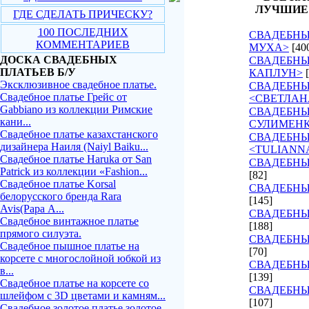
ЛУЧШИЕ
ГДЕ СДЕЛАТЬ ПРИЧЕСКУ?
100 ПОСЛЕДНИХ
СВАДЕБНЫ
КОММЕНТАРИЕВ
МУХА>
[40
ДОСКА СВАДЕБНЫХ
СВАДЕБНЫ
ПЛАТЬЕВ Б/У
КАПЛУН>
Эксклюзивное свадебное платье.
СВАДЕБНЫ
Свадебное платье Грейс от
<СВЕТЛАН
Gabbiano из коллекции Римские
СВАДЕБНЫ
кани...
СУЛИМЕН
Свадебное платье казахстанского
СВАДЕБНЫ
дизайнера Наиля (Naiyl Baiku...
<TULIANN
Свадебное платье Haruka от San
СВАДЕБНЫ
Patrick из коллекции «Fashion...
[82]
Свадебное платье Korsal
СВАДЕБНЫ
белорусского бренда Rara
[145]
Avis(Рара А...
СВАДЕБНЫЕ
Свадебное винтажное платье
[188]
прямого силуэта.
СВАДЕБНЫЕ
Свадебное пышное платье на
[70]
корсете с многослойной юбкой из
СВАДЕБНЫ
в...
[139]
Свадебное платье на корсете со
СВАДЕБНЫ
шлейфом с 3D цветами и камням...
[107]
Свадебное золотое платье золотое