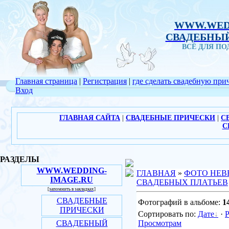
WWW.WED
СВАДЕБНЫЙ
ВСЁ ДЛЯ П
Главная страница
|
Регистрация
|
где сделать свадебную при
Вход
ГЛАВНАЯ САЙТА
|
СВАДЕБНЫЕ ПРИЧЕСКИ
|
С
С
РАЗДЕЛЫ
WWW.WEDDING-
ГЛАВНАЯ
»
ФОТО НЕВ
IMAGE.RU
СВАДЕБНЫХ ПЛАТЬЕВ
[запомнить в закладках]
СВАДЕБНЫЕ
Фотографий в альбоме:
1
ПРИЧЕСКИ
Сортировать по:
Дате
·
СВАДЕБНЫЙ
Просмотрам