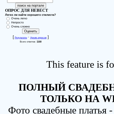
ОПРОС ДЛЯ НЕВЕСТ
Легко ли найти хорошего стилиста?
Очень легко
Непросто
Очень сложно
[
·
]
Результаты
Архив опросов
Всего ответов:
1168
This feature is 
ПОЛНЫЙ СВАДЕБН
ТОЛЬКО НА W
Фото свадебные платья 