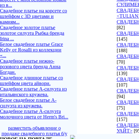
СУЛИМЕ
из в...
СВАДЕБ
Свадебное платье на корсете со
<TULIAN
шлейфом с 3D цветами и
камням...
СВАДЕБН
Свадебное золотое платье
[82]
золотое силуэта Рыбка бренда
СВАДЕБН
Irina ...
[145]
Белое свадебное платье Grace
СВАДЕБН
Kelly от Rosalli из коллекции
[188]
«...
СВАДЕБН
Свадебное платье нежно-
[70]
розового цвета бренда Анна
СВАДЕБН
Богдан.
[139]
Свадебное длинное платье со
СВАДЕБН
шлейфом цвета айвори.
[107]
Свадебное платье А-силуэта из
СВАДЕБ
итальянского кружева.
[94]
Белое свадебное платье А-
СВАДЕБН
силуэта из кружева.
[75]
Свадебное платье А-силуэта
СВАДЕБН
молочного цвета от Herm's Bri...
[157]
СВАДЕБН
разместить объявление о
УАЙТ>
[9
продаже свадебного платья б/у