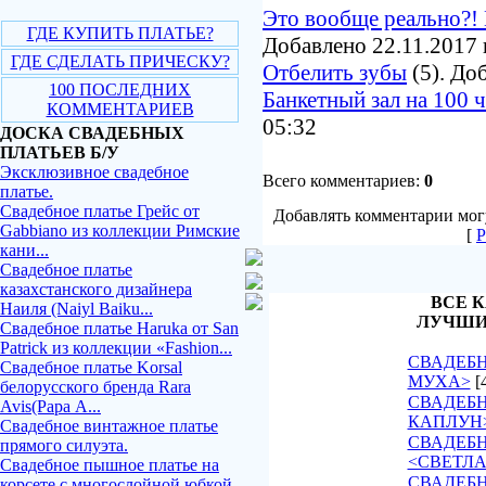
Это вообще реально?! 
ГДЕ КУПИТЬ ПЛАТЬЕ?
Добавлено 22.11.2017 
ГДЕ СДЕЛАТЬ ПРИЧЕСКУ?
Отбелить зубы
(5). До
100 ПОСЛЕДНИХ
Банкетный зал на 100 
КОММЕНТАРИЕВ
05:32
ДОСКА СВАДЕБНЫХ
ПЛАТЬЕВ Б/У
Эксклюзивное свадебное
Всего комментариев:
0
платье.
Свадебное платье Грейс от
Добавлять комментарии могу
Gabbiano из коллекции Римские
[
Р
кани...
Свадебное платье
казахстанского дизайнера
ВСЕ К
Наиля (Naiyl Baiku...
ЛУЧШИ
Свадебное платье Haruka от San
Patrick из коллекции «Fashion...
СВАДЕБН
Свадебное платье Korsal
МУХА>
[
белорусского бренда Rara
СВАДЕБН
Avis(Рара А...
КАПЛУН
Свадебное винтажное платье
СВАДЕБ
прямого силуэта.
<СВЕТЛ
Свадебное пышное платье на
СВАДЕБН
корсете с многослойной юбкой