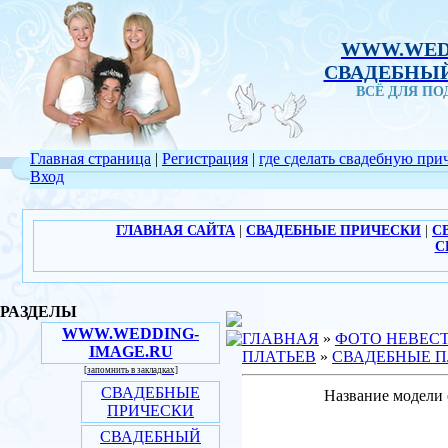
WWW.WED
СВАДЕБНЫЙ
ВСЁ ДЛЯ П
Главная страница
|
Регистрация
|
где сделать свадебную при
Вход
ГЛАВНАЯ САЙТА
|
СВАДЕБНЫЕ ПРИЧЕСКИ
|
С
С
РАЗДЕЛЫ
WWW.WEDDING-
ГЛАВНАЯ
»
ФОТО НЕВЕС
IMAGE.RU
ПЛАТЬЕВ
»
СВАДЕБНЫЕ П
[запомнить в закладках]
СВАДЕБНЫЕ
Название модели 
ПРИЧЕСКИ
СВАДЕБНЫЙ