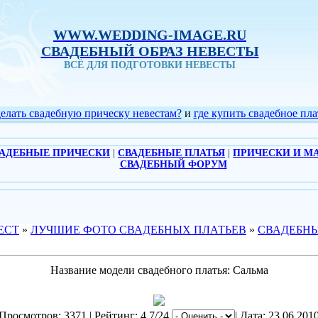
WWW.WEDDING-IMAGE.RU
СВАДЕБНЫЙ ОБРАЗ НЕВЕСТЫ
ВСЁ ДЛЯ ПОДГОТОВКИ НЕВЕСТЫ
делать свадебную прическу невестам?
и
где купить свадебное пла
АДЕБНЫЕ ПРИЧЕСКИ
|
СВАДЕБНЫЕ ПЛАТЬЯ
|
ПРИЧЕСКИ И М
СВАДЕБНЫЙ ФОРУМ
ЕСТ
»
ЛУЧШИЕ ФОТО СВАДЕБНЫХ ПЛАТЬЕВ
»
СВАДЕБНЫ
Название модели свадебного платья: Сальма
Просмотров: 3371 | Рейтинг: 4.7/24
| Дата: 23.06.201