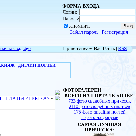
ФОРМА ВХОДА
Логин:
Пароль:
запомнить
Забыл пароль
|
Регистрация
тье на свадьбу?
Приветствуем Вас
Гость
|
RSS
АКИЯЖ
|
ДИЗАЙН НОГТЕЙ
|
ФОТОГАЛЕРЕИ
ВСЕГО НА ПОРТАЛЕ БОЛЕЕ:
Е ПЛАТЬЯ <LERINA>
»
733 фото свадебных причесок
2110 фото свадебных платьев
175 фото дизайна ногтей
+ фото на форуме
САМАЯ ЛУЧШАЯ
ПРИЧЕСКА:
0