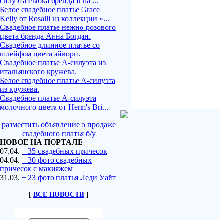
силуэта Рыбка бренда Irina ...
Белое свадебное платье Grace
Kelly от Rosalli из коллекции «...
Свадебное платье нежно-розового
цвета бренда Анна Богдан.
Свадебное длинное платье со
шлейфом цвета айвори.
Свадебное платье А-силуэта из
итальянского кружева.
Белое свадебное платье А-силуэта
из кружева.
Свадебное платье А-силуэта
молочного цвета от Herm's Bri...
разместить объявление о продаже
свадебного платья б/у
НОВОЕ НА ПОРТАЛЕ
07.04.
+ 35 свадебных причесок
04.04.
+ 30 фото свадебных
причесок с макияжем
31.03.
+ 23 фото платья Леди Уайт
[
ВСЕ НОВОСТИ
]