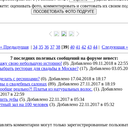
ете: оценивать фото, комментировать и советовать их своим по
« Предыдущая
|
34
35
36
37
38
[
39
]
40
41
42
43
44
|
Следующая »
7 последних полезных сообщений на форуме невест:
кажу свою небольшую историю!
(0). Добавлено 09.11.2018 в 22:55
ыбрать ресторан для свадьбы в Москве?
(17). Добавлено 03.05.20
делать с ресницами?
(0). Добавлено 17.04.2018 в 18:17
вы о свадебных салонах
(89). Добавлено 27.11.2017 в 18:19
ообще реально?! Платья из натуральных волос.
(1). Добавлено
.2017 в 22:59
лить зубы
(5). Добавлено 22.11.2017 в 05:34
тный зал на 100 человек
(3). Добавлено 22.11.2017 в 05:32
авлять комментарии могут только зарегистрированные пользоват