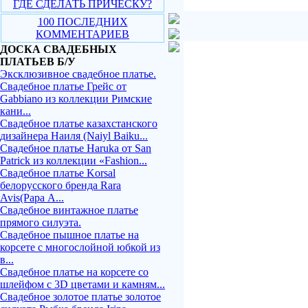
ГДЕ СДЕЛАТЬ ПРИЧЕСКУ?
100 ПОСЛЕДНИХ
КОММЕНТАРИЕВ
ДОСКА СВАДЕБНЫХ
ПЛАТЬЕВ Б/У
Эксклюзивное свадебное платье.
Свадебное платье Грейс от
Gabbiano из коллекции Римские
кани...
Свадебное платье казахстанского
дизайнера Наиля (Naiyl Baiku...
Свадебное платье Haruka от San
Patrick из коллекции «Fashion...
Свадебное платье Korsal
белорусского бренда Rara
Avis(Рара А...
Свадебное винтажное платье
прямого силуэта.
Свадебное пышное платье на
корсете с многослойной юбкой из
в...
Свадебное платье на корсете со
шлейфом с 3D цветами и камням...
Свадебное золотое платье золотое