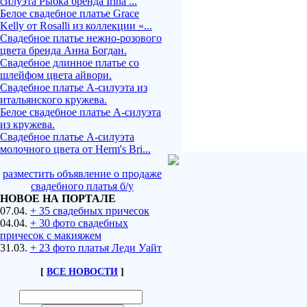
силуэта Рыбка бренда Irina ...
Белое свадебное платье Grace
Kelly от Rosalli из коллекции «...
Свадебное платье нежно-розового
цвета бренда Анна Богдан.
Свадебное длинное платье со
шлейфом цвета айвори.
Свадебное платье А-силуэта из
итальянского кружева.
Белое свадебное платье А-силуэта
из кружева.
Свадебное платье А-силуэта
молочного цвета от Herm's Bri...
разместить объявление о продаже
свадебного платья б/у
НОВОЕ НА ПОРТАЛЕ
07.04.
+ 35 свадебных причесок
04.04.
+ 30 фото свадебных
причесок с макияжем
31.03.
+ 23 фото платья Леди Уайт
[
ВСЕ НОВОСТИ
]