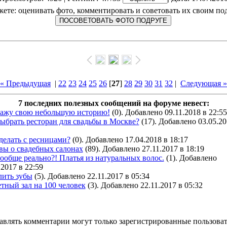
ете: оценивать фото, комментировать и советовать их своим по
« Предыдущая
|
22
23
24
25
26
[
27
]
28
29
30
31
32
|
Следующая »
7 последних полезных сообщений на форуме невест:
кажу свою небольшую историю!
(0). Добавлено 09.11.2018 в 22:55
ыбрать ресторан для свадьбы в Москве?
(17). Добавлено 03.05.20
делать с ресницами?
(0). Добавлено 17.04.2018 в 18:17
вы о свадебных салонах
(89). Добавлено 27.11.2017 в 18:19
ообще реально?! Платья из натуральных волос.
(1). Добавлено
.2017 в 22:59
лить зубы
(5). Добавлено 22.11.2017 в 05:34
тный зал на 100 человек
(3). Добавлено 22.11.2017 в 05:32
авлять комментарии могут только зарегистрированные пользоват