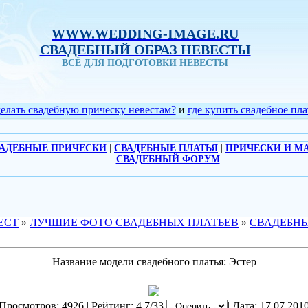
WWW.WEDDING-IMAGE.RU
СВАДЕБНЫЙ ОБРАЗ НЕВЕСТЫ
ВСЁ ДЛЯ ПОДГОТОВКИ НЕВЕСТЫ
делать свадебную прическу невестам?
и
где купить свадебное пла
АДЕБНЫЕ ПРИЧЕСКИ
|
СВАДЕБНЫЕ ПЛАТЬЯ
|
ПРИЧЕСКИ И М
СВАДЕБНЫЙ ФОРУМ
ЕСТ
»
ЛУЧШИЕ ФОТО СВАДЕБНЫХ ПЛАТЬЕВ
»
СВАДЕБНЫ
Название модели свадебного платья: Эстер
Просмотров: 4926 | Рейтинг: 4.7/33
| Дата: 17.07.201