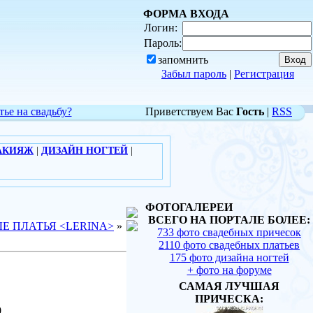
ФОРМА ВХОДА
Логин:
Пароль:
запомнить
Забыл пароль
|
Регистрация
тье на свадьбу?
Приветствуем Вас
Гость
|
RSS
АКИЯЖ
|
ДИЗАЙН НОГТЕЙ
|
ФОТОГАЛЕРЕИ
ВСЕГО НА ПОРТАЛЕ БОЛЕЕ:
Е ПЛАТЬЯ <LERINA>
»
733 фото свадебных причесок
2110 фото свадебных платьев
175 фото дизайна ногтей
+ фото на форуме
САМАЯ ЛУЧШАЯ
ПРИЧЕСКА:
0