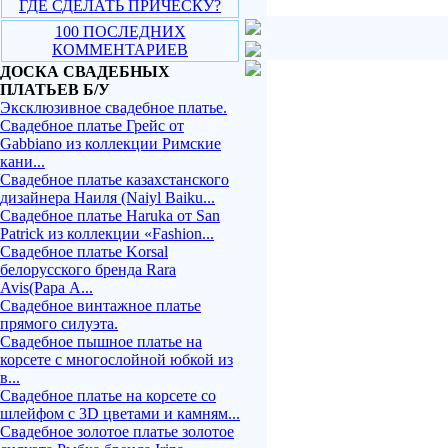
ГДЕ СДЕЛАТЬ ПРИЧЕСКУ?
100 ПОСЛЕДНИХ
КОММЕНТАРИЕВ
ДОСКА СВАДЕБНЫХ
ПЛАТЬЕВ Б/У
Эксклюзивное свадебное платье.
Свадебное платье Грейс от
Gabbiano из коллекции Римские
кани...
Свадебное платье казахстанского
дизайнера Наиля (Naiyl Baiku...
Свадебное платье Haruka от San
Patrick из коллекции «Fashion...
Свадебное платье Korsal
белорусского бренда Rara
Avis(Рара А...
Свадебное винтажное платье
прямого силуэта.
Свадебное пышное платье на
корсете с многослойной юбкой из
в...
Свадебное платье на корсете со
шлейфом с 3D цветами и камням...
Свадебное золотое платье золотое