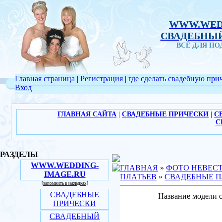
WWW.WED
СВАДЕБНЫЙ
ВСЁ ДЛЯ П
Главная страница
|
Регистрация
|
где сделать свадебную при
Вход
ГЛАВНАЯ САЙТА
|
СВАДЕБНЫЕ ПРИЧЕСКИ
|
С
С
РАЗДЕЛЫ
WWW.WEDDING-
ГЛАВНАЯ
»
ФОТО НЕВЕС
IMAGE.RU
ПЛАТЬЕВ
»
СВАДЕБНЫЕ П
[запомнить в закладках]
СВАДЕБНЫЕ
Название модели с
ПРИЧЕСКИ
СВАДЕБНЫЙ