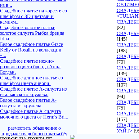
СУЛИМЕ
из в...
СВАДЕБ
Свадебное платье на корсете со
<TULIAN
шлейфом с 3D цветами и
камням...
СВАДЕБН
Свадебное золотое платье
[82]
золотое силуэта Рыбка бренда
СВАДЕБН
Irina ...
[145]
Белое свадебное платье Grace
СВАДЕБН
Kelly от Rosalli из коллекции
[188]
«...
СВАДЕБН
Свадебное платье нежно-
[70]
розового цвета бренда Анна
СВАДЕБН
Богдан.
[139]
Свадебное длинное платье со
СВАДЕБН
шлейфом цвета айвори.
[107]
Свадебное платье А-силуэта из
СВАДЕБ
итальянского кружева.
[94]
Белое свадебное платье А-
СВАДЕБН
силуэта из кружева.
[75]
Свадебное платье А-силуэта
СВАДЕБН
молочного цвета от Herm's Bri...
[157]
СВАДЕБН
разместить объявление о
УАЙТ>
[9
продаже свадебного платья б/у