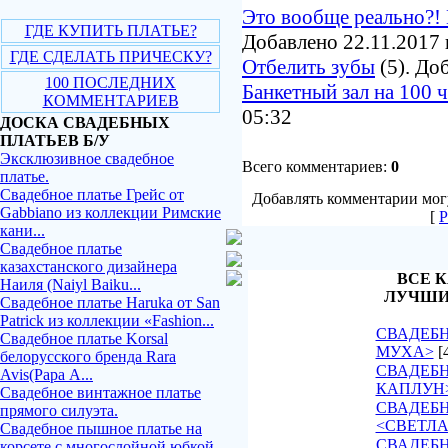
Это вообще реально?! 
ГДЕ КУПИТЬ ПЛАТЬЕ?
Добавлено 22.11.2017 
ГДЕ СДЕЛАТЬ ПРИЧЕСКУ?
Отбелить зубы
(5). До
100 ПОСЛЕДНИХ
Банкетный зал на 100 
КОММЕНТАРИЕВ
05:32
ДОСКА СВАДЕБНЫХ
ПЛАТЬЕВ Б/У
Эксклюзивное свадебное
Всего комментариев:
0
платье.
Свадебное платье Грейс от
Добавлять комментарии могу
Gabbiano из коллекции Римские
[
Р
кани...
Свадебное платье
казахстанского дизайнера
ВСЕ К
Наиля (Naiyl Baiku...
ЛУЧШИ
Свадебное платье Haruka от San
Patrick из коллекции «Fashion...
СВАДЕБН
Свадебное платье Korsal
МУХА>
[
белорусского бренда Rara
СВАДЕБН
Avis(Рара А...
КАПЛУН
Свадебное винтажное платье
СВАДЕБ
прямого силуэта.
<СВЕТЛ
Свадебное пышное платье на
СВАДЕБН
корсете с многослойной юбкой