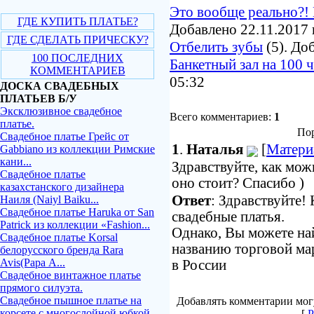
Это вообще реально?! 
ГДЕ КУПИТЬ ПЛАТЬЕ?
Добавлено 22.11.2017 
ГДЕ СДЕЛАТЬ ПРИЧЕСКУ?
Отбелить зубы
(5). До
100 ПОСЛЕДНИХ
Банкетный зал на 100 
КОММЕНТАРИЕВ
05:32
ДОСКА СВАДЕБНЫХ
ПЛАТЬЕВ Б/У
Эксклюзивное свадебное
Всего комментариев:
1
платье.
Пор
Свадебное платье Грейс от
1
.
Наталья
[
Матери
Gabbiano из коллекции Римские
кани...
Здравствуйте, как мож
Свадебное платье
оно стоит? Спасибо )
казахстанского дизайнера
Ответ
: Здравствуйте!
Наиля (Naiyl Baiku...
Свадебное платье Haruka от San
свадебные платья.
Patrick из коллекции «Fashion...
Однако, Вы можете на
Свадебное платье Korsal
названию торговой мар
белорусского бренда Rara
Avis(Рара А...
в России
Свадебное винтажное платье
прямого силуэта.
Свадебное пышное платье на
Добавлять комментарии могу
корсете с многослойной юбкой
[
Р