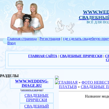
WWW.WED
СВАДЕБНЫЙ
ВСЁ ДЛЯ П
Главная страница
|
Регистрация
|
где сделать свадебную при
Вход
ГЛАВНАЯ САЙТА
|
СВАДЕБНЫЕ ПРИЧЕСКИ
|
С
С
РАЗДЕЛЫ
WWW.WEDDING-
ГЛАВНАЯ
»
ФОТО НЕВЕС
IMAGE.RU
ПЛАТЬЕВ
»
СВАДЕБНЫЕ П
[запомнить в закладках]
СВАДЕБНЫЕ
Название моде
ПРИЧЕСКИ
СВАДЕБНЫЙ