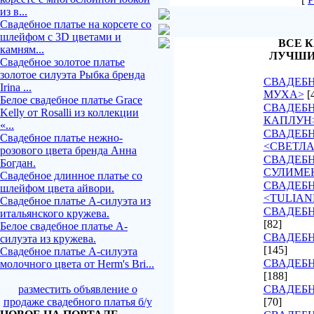
из в...
Свадебное платье на корсете со
шлейфом с 3D цветами и
ВСЕ К
камням...
ЛУЧШИ
Свадебное золотое платье
золотое силуэта Рыбка бренда
СВАДЕБН
Irina ...
МУХА>
[
Белое свадебное платье Grace
СВАДЕБН
Kelly от Rosalli из коллекции
КАПЛУН
«...
СВАДЕБ
Свадебное платье нежно-
<СВЕТЛ
розового цвета бренда Анна
СВАДЕБН
Богдан.
СУЛИМЕ
Свадебное длинное платье со
СВАДЕБ
шлейфом цвета айвори.
<TULIAN
Свадебное платье А-силуэта из
СВАДЕБН
итальянского кружева.
[82]
Белое свадебное платье А-
СВАДЕБН
силуэта из кружева.
[145]
Свадебное платье А-силуэта
СВАДЕБН
молочного цвета от Herm's Bri...
[188]
разместить объявление о
СВАДЕБН
продаже свадебного платья б/у
[70]