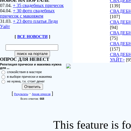
НОВОЕ НА ПОРТАЛЕ
СВАДЕБН
07.04.
+ 35 свадебных причесок
[139]
04.04.
+ 30 фото свадебных
СВАДЕБН
причесок с макияжем
[107]
31.03.
+ 23 фото платья Леди
СВАДЕБ
Уайт
[94]
СВАДЕБН
[
ВСЕ НОВОСТИ
]
[75]
СВАДЕБН
[157]
СВАДЕБН
ОПРОС ДЛЯ НЕВЕСТ
УАЙТ>
[9
Репетиция прически и макияжа нужна
для ...
спокойствия в мастере
в выборе прически и макияжа
не нужна, т.к. стоит денег
[
·
]
Результаты
Архив опросов
Всего ответов:
668
This feature is 