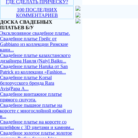
ГДЕ СДЕЛАТЬ ПРИЧЕСКУ?
100 ПОСЛЕДНИХ
КОММЕНТАРИЕВ
ДОСКА СВАДЕБНЫХ
ПЛАТЬЕВ Б/У
Эксклюзивное свадебное платье.
Свадебное платье Грейс от
Gabbiano из коллекции Римские
кани...
Свадебное платье казахстанского
дизайнера Наиля (Naiyl Baiku...
Свадебное платье Haruka от San
Patrick из коллекции «Fashion...
Свадебное платье Korsal
белорусского бренда Rara
Avis(Рара А...
Свадебное винтажное платье
прямого силуэта.
Свадебное пышное платье на
корсете с многослойной юбкой из
в...
Свадебное платье на корсете со
шлейфом с 3D цветами и камням...
Свадебное золотое платье золотое