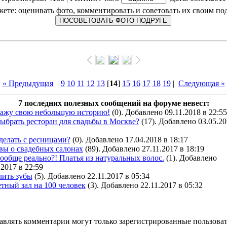
ете: оценивать фото, комментировать и советовать их своим по
« Предыдущая
|
9
10
11
12
13
[
14
]
15
16
17
18
19
|
Следующая »
7 последних полезных сообщений на форуме невест:
кажу свою небольшую историю!
(0). Добавлено 09.11.2018 в 22:55
ыбрать ресторан для свадьбы в Москве?
(17). Добавлено 03.05.20
делать с ресницами?
(0). Добавлено 17.04.2018 в 18:17
вы о свадебных салонах
(89). Добавлено 27.11.2017 в 18:19
ообще реально?! Платья из натуральных волос.
(1). Добавлено
.2017 в 22:59
лить зубы
(5). Добавлено 22.11.2017 в 05:34
тный зал на 100 человек
(3). Добавлено 22.11.2017 в 05:32
авлять комментарии могут только зарегистрированные пользоват