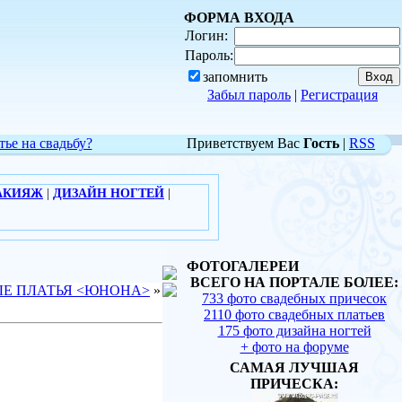
ФОРМА ВХОДА
Логин:
Пароль:
запомнить
Забыл пароль
|
Регистрация
тье на свадьбу?
Приветствуем Вас
Гость
|
RSS
АКИЯЖ
|
ДИЗАЙН НОГТЕЙ
|
ФОТОГАЛЕРЕИ
ВСЕГО НА ПОРТАЛЕ БОЛЕЕ:
Е ПЛАТЬЯ <ЮНОНА>
»
733 фото свадебных причесок
2110 фото свадебных платьев
175 фото дизайна ногтей
+ фото на форуме
САМАЯ ЛУЧШАЯ
ПРИЧЕСКА: