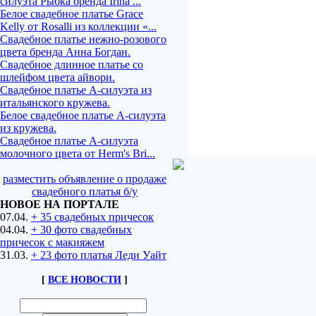
силуэта Рыбка бренда Irina ...
Белое свадебное платье Grace
Kelly от Rosalli из коллекции «...
Свадебное платье нежно-розового
цвета бренда Анна Богдан.
Свадебное длинное платье со
шлейфом цвета айвори.
Свадебное платье А-силуэта из
итальянского кружева.
Белое свадебное платье А-силуэта
из кружева.
Свадебное платье А-силуэта
молочного цвета от Herm's Bri...
разместить объявление о продаже
свадебного платья б/у
НОВОЕ НА ПОРТАЛЕ
07.04.
+ 35 свадебных причесок
04.04.
+ 30 фото свадебных
причесок с макияжем
31.03.
+ 23 фото платья Леди Уайт
[
ВСЕ НОВОСТИ
]