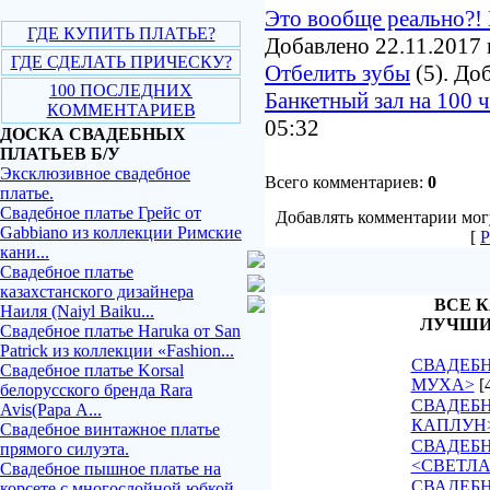
Это вообще реально?! 
ГДЕ КУПИТЬ ПЛАТЬЕ?
Добавлено 22.11.2017 
ГДЕ СДЕЛАТЬ ПРИЧЕСКУ?
Отбелить зубы
(5). До
100 ПОСЛЕДНИХ
Банкетный зал на 100 
КОММЕНТАРИЕВ
05:32
ДОСКА СВАДЕБНЫХ
ПЛАТЬЕВ Б/У
Эксклюзивное свадебное
Всего комментариев:
0
платье.
Свадебное платье Грейс от
Добавлять комментарии могу
Gabbiano из коллекции Римские
[
Р
кани...
Свадебное платье
казахстанского дизайнера
ВСЕ К
Наиля (Naiyl Baiku...
ЛУЧШИ
Свадебное платье Haruka от San
Patrick из коллекции «Fashion...
СВАДЕБН
Свадебное платье Korsal
МУХА>
[
белорусского бренда Rara
СВАДЕБН
Avis(Рара А...
КАПЛУН
Свадебное винтажное платье
СВАДЕБ
прямого силуэта.
<СВЕТЛ
Свадебное пышное платье на
СВАДЕБН
корсете с многослойной юбкой