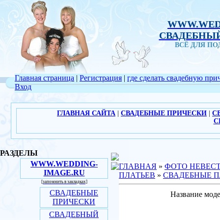
WWW.WED
СВАДЕБНЫЙ
ВСЁ ДЛЯ П
Главная страница
|
Регистрация
|
где сделать свадебную при
Вход
ГЛАВНАЯ САЙТА
|
СВАДЕБНЫЕ ПРИЧЕСКИ
|
С
С
РАЗДЕЛЫ
WWW.WEDDING-
ГЛАВНАЯ
»
ФОТО НЕВЕС
IMAGE.RU
ПЛАТЬЕВ
»
СВАДЕБНЫЕ П
[запомнить в закладках]
СВАДЕБНЫЕ
Название моде
ПРИЧЕСКИ
СВАДЕБНЫЙ