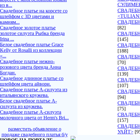
СУЛИМЕ
из в...
СВАДЕБ
Свадебное платье на корсете со
<TULIAN
шлейфом с 3D цветами и
камням...
СВАДЕБН
Свадебное золотое платье
[82]
золотое силуэта Рыбка бренда
СВАДЕБН
Irina ...
[145]
Белое свадебное платье Grace
СВАДЕБН
Kelly от Rosalli из коллекции
[188]
«...
СВАДЕБН
Свадебное платье нежно-
[70]
розового цвета бренда Анна
СВАДЕБН
Богдан.
[139]
Свадебное длинное платье со
СВАДЕБН
шлейфом цвета айвори.
[107]
Свадебное платье А-силуэта из
СВАДЕБ
итальянского кружева.
[94]
Белое свадебное платье А-
СВАДЕБН
силуэта из кружева.
[75]
Свадебное платье А-силуэта
СВАДЕБН
молочного цвета от Herm's Bri...
[157]
СВАДЕБН
разместить объявление о
УАЙТ>
[9
продаже свадебного платья б/у