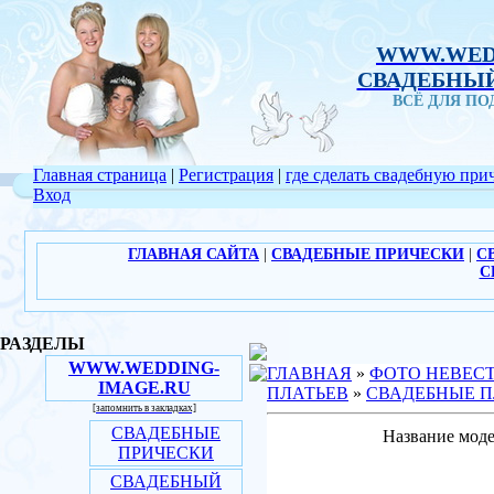
WWW.WED
СВАДЕБНЫЙ
ВСЁ ДЛЯ П
Главная страница
|
Регистрация
|
где сделать свадебную при
Вход
ГЛАВНАЯ САЙТА
|
СВАДЕБНЫЕ ПРИЧЕСКИ
|
С
С
РАЗДЕЛЫ
WWW.WEDDING-
ГЛАВНАЯ
»
ФОТО НЕВЕС
IMAGE.RU
ПЛАТЬЕВ
»
СВАДЕБНЫЕ П
[запомнить в закладках]
СВАДЕБНЫЕ
Название моде
ПРИЧЕСКИ
СВАДЕБНЫЙ