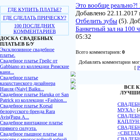
Это вообще реально?! 
ГДЕ КУПИТЬ ПЛАТЬЕ?
Добавлено 22.11.2017 
ГДЕ СДЕЛАТЬ ПРИЧЕСКУ?
Отбелить зубы
(5). До
100 ПОСЛЕДНИХ
Банкетный зал на 100 
КОММЕНТАРИЕВ
05:32
ДОСКА СВАДЕБНЫХ
ПЛАТЬЕВ Б/У
Эксклюзивное свадебное
Всего комментариев:
0
платье.
Свадебное платье Грейс от
Добавлять комментарии могу
Gabbiano из коллекции Римские
[
Р
кани...
Свадебное платье
казахстанского дизайнера
ВСЕ К
Наиля (Naiyl Baiku...
ЛУЧШИ
Свадебное платье Haruka от San
Patrick из коллекции «Fashion...
СВАДЕБН
Свадебное платье Korsal
МУХА>
[
белорусского бренда Rara
СВАДЕБН
Avis(Рара А...
КАПЛУН
Свадебное винтажное платье
СВАДЕБ
прямого силуэта.
<СВЕТЛ
Свадебное пышное платье на
СВАДЕБН
корсете с многослойной юбкой