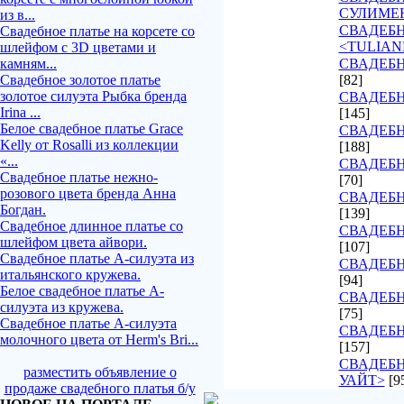
СУЛИМЕ
из в...
СВАДЕБ
Свадебное платье на корсете со
<TULIAN
шлейфом с 3D цветами и
камням...
СВАДЕБН
Свадебное золотое платье
[82]
золотое силуэта Рыбка бренда
СВАДЕБН
Irina ...
[145]
Белое свадебное платье Grace
СВАДЕБН
Kelly от Rosalli из коллекции
[188]
«...
СВАДЕБН
Свадебное платье нежно-
[70]
розового цвета бренда Анна
СВАДЕБН
Богдан.
[139]
Свадебное длинное платье со
СВАДЕБН
шлейфом цвета айвори.
[107]
Свадебное платье А-силуэта из
СВАДЕБ
итальянского кружева.
[94]
Белое свадебное платье А-
СВАДЕБН
силуэта из кружева.
[75]
Свадебное платье А-силуэта
СВАДЕБН
молочного цвета от Herm's Bri...
[157]
СВАДЕБН
разместить объявление о
УАЙТ>
[9
продаже свадебного платья б/у