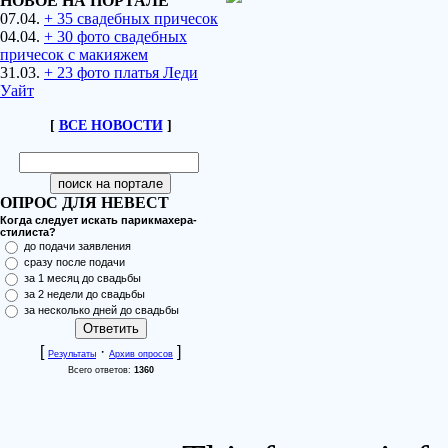
НОВОЕ НА ПОРТАЛЕ
07.04.
+ 35 свадебных причесок
04.04.
+ 30 фото свадебных
причесок с макияжем
31.03.
+ 23 фото платья Леди
Уайт
[
ВСЕ НОВОСТИ
]
ОПРОС ДЛЯ НЕВЕСТ
Когда следует искать парикмахера-
стилиста?
до подачи заявления
сразу после подачи
за 1 месяц до свадьбы
за 2 недели до свадьбы
за несколько дней до свадьбы
[
·
]
Результаты
Архив опросов
Всего ответов:
1360