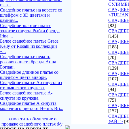
СУЛИМЕ
из в...
СВАДЕБ
Свадебное платье на корсете со
<TULIAN
шлейфом с 3D цветами и
камням...
СВАДЕБН
Свадебное золотое платье
[82]
золотое силуэта Рыбка бренда
СВАДЕБН
Irina ...
[145]
Белое свадебное платье Grace
СВАДЕБН
Kelly от Rosalli из коллекции
[188]
«...
СВАДЕБН
Свадебное платье нежно-
[70]
розового цвета бренда Анна
СВАДЕБН
Богдан.
[139]
Свадебное длинное платье со
СВАДЕБН
шлейфом цвета айвори.
[107]
Свадебное платье А-силуэта из
СВАДЕБ
итальянского кружева.
[94]
Белое свадебное платье А-
СВАДЕБН
силуэта из кружева.
[75]
Свадебное платье А-силуэта
СВАДЕБН
молочного цвета от Herm's Bri...
[157]
СВАДЕБН
разместить объявление о
УАЙТ>
[9
продаже свадебного платья б/у