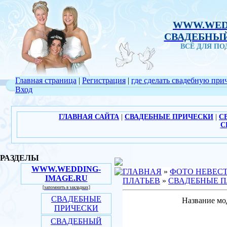
WWW.WED
СВАДЕБНЫЙ
ВСЁ ДЛЯ П
Главная страница
|
Регистрация
|
где сделать свадебную при
Вход
ГЛАВНАЯ САЙТА
|
СВАДЕБНЫЕ ПРИЧЕСКИ
|
С
С
РАЗДЕЛЫ
WWW.WEDDING-
ГЛАВНАЯ
»
ФОТО НЕВЕС
IMAGE.RU
ПЛАТЬЕВ
»
СВАДЕБНЫЕ П
[запомнить в закладках]
СВАДЕБНЫЕ
Название мо
ПРИЧЕСКИ
СВАДЕБНЫЙ