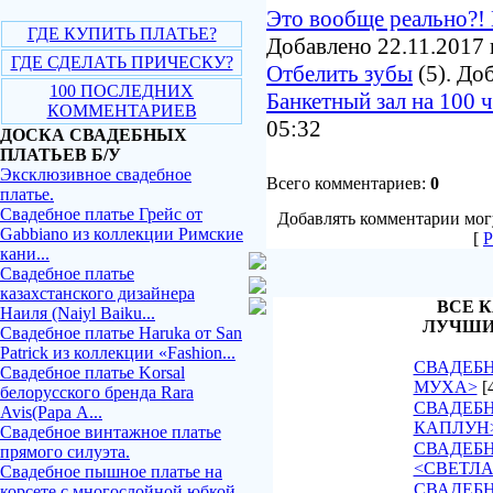
Это вообще реально?! 
ГДЕ КУПИТЬ ПЛАТЬЕ?
Добавлено 22.11.2017 
ГДЕ СДЕЛАТЬ ПРИЧЕСКУ?
Отбелить зубы
(5). До
100 ПОСЛЕДНИХ
Банкетный зал на 100 
КОММЕНТАРИЕВ
05:32
ДОСКА СВАДЕБНЫХ
ПЛАТЬЕВ Б/У
Эксклюзивное свадебное
Всего комментариев:
0
платье.
Свадебное платье Грейс от
Добавлять комментарии могу
Gabbiano из коллекции Римские
[
Р
кани...
Свадебное платье
казахстанского дизайнера
ВСЕ К
Наиля (Naiyl Baiku...
ЛУЧШИ
Свадебное платье Haruka от San
Patrick из коллекции «Fashion...
СВАДЕБН
Свадебное платье Korsal
МУХА>
[
белорусского бренда Rara
СВАДЕБН
Avis(Рара А...
КАПЛУН
Свадебное винтажное платье
СВАДЕБ
прямого силуэта.
<СВЕТЛ
Свадебное пышное платье на
СВАДЕБН
корсете с многослойной юбкой