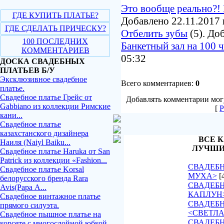
Это вообще реально?! 
ГДЕ КУПИТЬ ПЛАТЬЕ?
Добавлено 22.11.2017 
ГДЕ СДЕЛАТЬ ПРИЧЕСКУ?
Отбелить зубы
(5). До
100 ПОСЛЕДНИХ
Банкетный зал на 100 
КОММЕНТАРИЕВ
05:32
ДОСКА СВАДЕБНЫХ
ПЛАТЬЕВ Б/У
Эксклюзивное свадебное
Всего комментариев:
0
платье.
Свадебное платье Грейс от
Добавлять комментарии могу
Gabbiano из коллекции Римские
[
Р
кани...
Свадебное платье
казахстанского дизайнера
ВСЕ К
Наиля (Naiyl Baiku...
ЛУЧШИ
Свадебное платье Haruka от San
Patrick из коллекции «Fashion...
СВАДЕБН
Свадебное платье Korsal
МУХА>
[
белорусского бренда Rara
СВАДЕБН
Avis(Рара А...
КАПЛУН
Свадебное винтажное платье
СВАДЕБ
прямого силуэта.
<СВЕТЛ
Свадебное пышное платье на
СВАДЕБН
корсете с многослойной юбкой