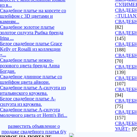
СУЛИМЕ
из в...
СВАДЕБ
Свадебное платье на корсете со
<TULIAN
шлейфом с 3D цветами и
камням...
СВАДЕБН
Свадебное золотое платье
[82]
золотое силуэта Рыбка бренда
СВАДЕБН
Irina ...
[145]
Белое свадебное платье Grace
СВАДЕБН
Kelly от Rosalli из коллекции
[188]
«...
СВАДЕБН
Свадебное платье нежно-
[70]
розового цвета бренда Анна
СВАДЕБН
Богдан.
[139]
Свадебное длинное платье со
СВАДЕБН
шлейфом цвета айвори.
[107]
Свадебное платье А-силуэта из
СВАДЕБ
итальянского кружева.
[94]
Белое свадебное платье А-
СВАДЕБН
силуэта из кружева.
[75]
Свадебное платье А-силуэта
СВАДЕБН
молочного цвета от Herm's Bri...
[157]
СВАДЕБН
разместить объявление о
УАЙТ>
[9
продаже свадебного платья б/у