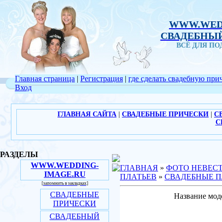
WWW.WED
СВАДЕБНЫЙ
ВСЁ ДЛЯ П
Главная страница
|
Регистрация
|
где сделать свадебную при
Вход
ГЛАВНАЯ САЙТА
|
СВАДЕБНЫЕ ПРИЧЕСКИ
|
С
С
РАЗДЕЛЫ
WWW.WEDDING-
ГЛАВНАЯ
»
ФОТО НЕВЕС
IMAGE.RU
ПЛАТЬЕВ
»
СВАДЕБНЫЕ П
[запомнить в закладках]
СВАДЕБНЫЕ
Название мод
ПРИЧЕСКИ
СВАДЕБНЫЙ