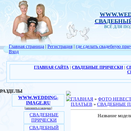
WWW.WED
СВАДЕБНЫЙ
ВСЁ ДЛЯ П
Главная страница
|
Регистрация
|
где сделать свадебную при
Вход
ГЛАВНАЯ САЙТА
|
СВАДЕБНЫЕ ПРИЧЕСКИ
|
С
С
РАЗДЕЛЫ
WWW.WEDDING-
ГЛАВНАЯ
»
ФОТО НЕВЕС
IMAGE.RU
ПЛАТЬЕВ
»
СВАДЕБНЫЕ П
[запомнить в закладках]
СВАДЕБНЫЕ
Название модели
ПРИЧЕСКИ
СВАДЕБНЫЙ