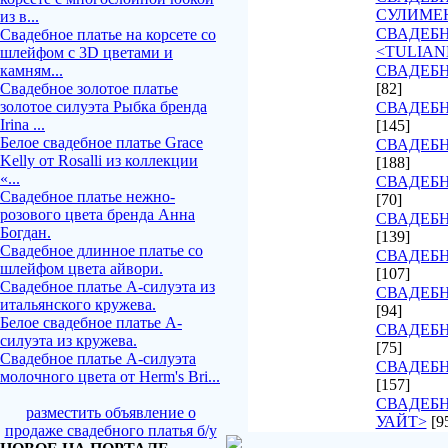
СУЛИМЕ
из в...
СВАДЕБ
Свадебное платье на корсете со
<TULIAN
шлейфом с 3D цветами и
камням...
СВАДЕБН
Свадебное золотое платье
[82]
золотое силуэта Рыбка бренда
СВАДЕБН
Irina ...
[145]
Белое свадебное платье Grace
СВАДЕБН
Kelly от Rosalli из коллекции
[188]
«...
СВАДЕБН
Свадебное платье нежно-
[70]
розового цвета бренда Анна
СВАДЕБН
Богдан.
[139]
Свадебное длинное платье со
СВАДЕБН
шлейфом цвета айвори.
[107]
Свадебное платье А-силуэта из
СВАДЕБ
итальянского кружева.
[94]
Белое свадебное платье А-
СВАДЕБН
силуэта из кружева.
[75]
Свадебное платье А-силуэта
СВАДЕБН
молочного цвета от Herm's Bri...
[157]
СВАДЕБН
разместить объявление о
УАЙТ>
[9
продаже свадебного платья б/у