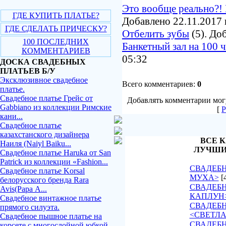
Это вообще реально?! 
ГДЕ КУПИТЬ ПЛАТЬЕ?
Добавлено 22.11.2017 
ГДЕ СДЕЛАТЬ ПРИЧЕСКУ?
Отбелить зубы
(5). До
100 ПОСЛЕДНИХ
Банкетный зал на 100 
КОММЕНТАРИЕВ
05:32
ДОСКА СВАДЕБНЫХ
ПЛАТЬЕВ Б/У
Эксклюзивное свадебное
Всего комментариев:
0
платье.
Свадебное платье Грейс от
Добавлять комментарии могу
Gabbiano из коллекции Римские
[
Р
кани...
Свадебное платье
казахстанского дизайнера
ВСЕ К
Наиля (Naiyl Baiku...
ЛУЧШИ
Свадебное платье Haruka от San
Patrick из коллекции «Fashion...
СВАДЕБН
Свадебное платье Korsal
МУХА>
[
белорусского бренда Rara
СВАДЕБН
Avis(Рара А...
КАПЛУН
Свадебное винтажное платье
СВАДЕБ
прямого силуэта.
<СВЕТЛ
Свадебное пышное платье на
СВАДЕБН
корсете с многослойной юбкой