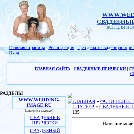
WWW.WED
СВАДЕБНЫЙ
ВСЁ ДЛЯ П
Главная страница
|
Регистрация
|
где сделать свадебную при
Вход
ГЛАВНАЯ САЙТА
|
СВАДЕБНЫЕ ПРИЧЕСКИ
|
С
С
РАЗДЕЛЫ
WWW.WEDDING-
ГЛАВНАЯ
»
ФОТО НЕВЕС
IMAGE.RU
ПЛАТЬЕВ
»
СВАДЕБНЫЕ П
[запомнить в закладках]
135
СВАДЕБНЫЕ
ПРИЧЕСКИ
Название моде
СВАДЕБНЫЙ