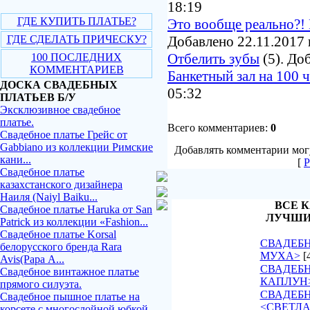
18:19
ГДЕ КУПИТЬ ПЛАТЬЕ?
Это вообще реально?! 
ГДЕ СДЕЛАТЬ ПРИЧЕСКУ?
Добавлено 22.11.2017 
Отбелить зубы
(5). До
100 ПОСЛЕДНИХ
КОММЕНТАРИЕВ
Банкетный зал на 100 
ДОСКА СВАДЕБНЫХ
05:32
ПЛАТЬЕВ Б/У
Эксклюзивное свадебное
платье.
Всего комментариев:
0
Свадебное платье Грейс от
Gabbiano из коллекции Римские
Добавлять комментарии могу
кани...
[
Р
Свадебное платье
казахстанского дизайнера
Наиля (Naiyl Baiku...
ВСЕ К
Свадебное платье Haruka от San
ЛУЧШИ
Patrick из коллекции «Fashion...
Свадебное платье Korsal
СВАДЕБН
белорусского бренда Rara
МУХА>
[
Avis(Рара А...
СВАДЕБН
Свадебное винтажное платье
КАПЛУН
прямого силуэта.
СВАДЕБ
Свадебное пышное платье на
<СВЕТЛ
корсете с многослойной юбкой