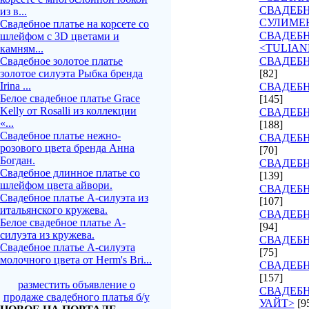
СВАДЕБН
из в...
СУЛИМЕ
Свадебное платье на корсете со
СВАДЕБ
шлейфом с 3D цветами и
<TULIAN
камням...
Свадебное золотое платье
СВАДЕБН
золотое силуэта Рыбка бренда
[82]
Irina ...
СВАДЕБН
Белое свадебное платье Grace
[145]
Kelly от Rosalli из коллекции
СВАДЕБН
«...
[188]
Свадебное платье нежно-
СВАДЕБН
розового цвета бренда Анна
[70]
Богдан.
СВАДЕБН
Свадебное длинное платье со
[139]
шлейфом цвета айвори.
СВАДЕБН
Свадебное платье А-силуэта из
[107]
итальянского кружева.
СВАДЕБ
Белое свадебное платье А-
[94]
силуэта из кружева.
СВАДЕБН
Свадебное платье А-силуэта
[75]
молочного цвета от Herm's Bri...
СВАДЕБН
[157]
разместить объявление о
СВАДЕБН
продаже свадебного платья б/у
УАЙТ>
[9