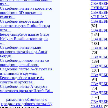
СВАДЕБН
из в...
СУЛИМЕ
Свадебное платье на корсете со
СВАДЕБ
шлейфом с 3D цветами и
<TULIAN
камням...
Свадебное золотое платье
СВАДЕБН
золотое силуэта Рыбка бренда
[82]
Irina ...
СВАДЕБН
Белое свадебное платье Grace
[145]
Kelly от Rosalli из коллекции
СВАДЕБН
«...
[188]
Свадебное платье нежно-
СВАДЕБН
розового цвета бренда Анна
[70]
Богдан.
СВАДЕБН
Свадебное длинное платье со
[139]
шлейфом цвета айвори.
СВАДЕБН
Свадебное платье А-силуэта из
[107]
итальянского кружева.
СВАДЕБ
Белое свадебное платье А-
[94]
силуэта из кружева.
СВАДЕБН
Свадебное платье А-силуэта
[75]
молочного цвета от Herm's Bri...
СВАДЕБН
[157]
разместить объявление о
СВАДЕБН
продаже свадебного платья б/у
УАЙТ>
[9