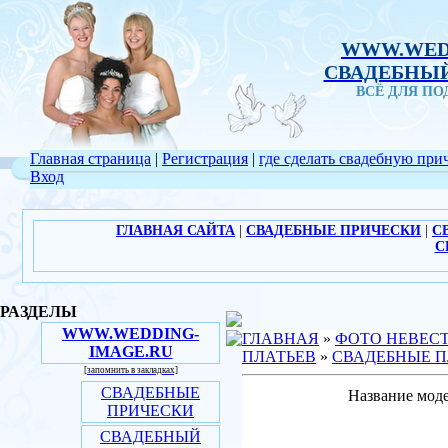
WWW.WED
СВАДЕБНЫЙ
ВСЁ ДЛЯ П
Главная страница
|
Регистрация
|
где сделать свадебную при
Вход
ГЛАВНАЯ САЙТА
|
СВАДЕБНЫЕ ПРИЧЕСКИ
|
С
С
РАЗДЕЛЫ
WWW.WEDDING-
ГЛАВНАЯ
»
ФОТО НЕВЕС
IMAGE.RU
ПЛАТЬЕВ
»
СВАДЕБНЫЕ П
[запомнить в закладках]
СВАДЕБНЫЕ
Название моде
ПРИЧЕСКИ
СВАДЕБНЫЙ