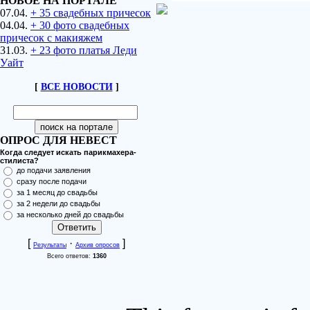
НОВОЕ НА ПОРТАЛЕ
07.04.
+ 35 свадебных причесок
04.04.
+ 30 фото свадебных
причесок с макияжем
31.03.
+ 23 фото платья Леди
Уайт
[
ВСЕ НОВОСТИ
]
ОПРОС ДЛЯ НЕВЕСТ
Когда следует искать парикмахера-
стилиста?
до подачи заявления
сразу после подачи
за 1 месяц до свадьбы
за 2 недели до свадьбы
за несколько дней до свадьбы
[
·
]
Результаты
Архив опросов
Всего ответов:
1360