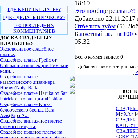
18:19
ГДЕ КУПИТЬ ПЛАТЬЕ?
Это вообще реально?! 
ГДЕ СДЕЛАТЬ ПРИЧЕСКУ?
Добавлено 22.11.2017 
Отбелить зубы
(5). До
100 ПОСЛЕДНИХ
КОММЕНТАРИЕВ
Банкетный зал на 100 
ДОСКА СВАДЕБНЫХ
05:32
ПЛАТЬЕВ Б/У
Эксклюзивное свадебное
платье.
Всего комментариев:
0
Свадебное платье Грейс от
Gabbiano из коллекции Римские
Добавлять комментарии могу
кани...
[
Р
Свадебное платье
казахстанского дизайнера
Наиля (Naiyl Baiku...
ВСЕ К
Свадебное платье Haruka от San
ЛУЧШИ
Patrick из коллекции «Fashion...
Свадебное платье Korsal
СВАДЕБН
белорусского бренда Rara
МУХА>
[
Avis(Рара А...
СВАДЕБН
Свадебное винтажное платье
КАПЛУН
прямого силуэта.
СВАДЕБ
Свадебное пышное платье на
<СВЕТЛ
корсете с многослойной юбкой