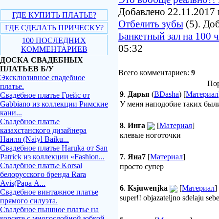
Добавлено 22.11.2017 
ГДЕ КУПИТЬ ПЛАТЬЕ?
Отбелить зубы
(5). До
ГДЕ СДЕЛАТЬ ПРИЧЕСКУ?
Банкетный зал на 100 
100 ПОСЛЕДНИХ
05:32
КОММЕНТАРИЕВ
ДОСКА СВАДЕБНЫХ
ПЛАТЬЕВ Б/У
Всего комментариев:
9
Эксклюзивное свадебное
Пор
платье.
9
.
Дарья
(
BDasha
) [
Материал
Свадебное платье Грейс от
Gabbiano из коллекции Римские
У меня наподобие таких были
кани...
Свадебное платье
8
.
Инга
[
Материал
]
казахстанского дизайнера
клевые ноготочки
Наиля (Naiyl Baiku...
Свадебное платье Haruka от San
Patrick из коллекции «Fashion...
7
.
Яна7
[
Материал
]
Свадебное платье Korsal
просто супер
белорусского бренда Rara
Avis(Рара А...
6
.
Ksjuwenjka
[
Материал
]
Свадебное винтажное платье
super!! objazateljno sdelaju sebe
прямого силуэта.
Свадебное пышное платье на
корсете с многослойной юбкой