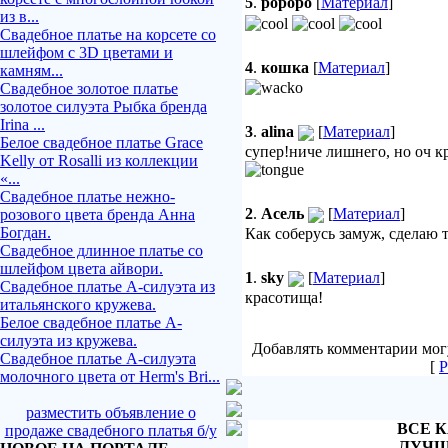
5
.
ророро
[
Материал
]
из в...
Свадебное платье на корсете со
шлейфом с 3D цветами и
4
.
кошка
[
Материал
]
камням...
Свадебное золотое платье
золотое силуэта Рыбка бренда
Irina ...
3
.
alina
[
Материал
]
Белое свадебное платье Grace
супер!ниче лишнего, но оч кр
Kelly от Rosalli из коллекции
«...
Свадебное платье нежно-
2
.
Асель
[
Материал
]
розового цвета бренда Анна
Богдан.
Как соберусь замуж, сделаю так
Свадебное длинное платье со
шлейфом цвета айвори.
1
.
sky
[
Материал
]
Свадебное платье А-силуэта из
красотища!
итальянского кружева.
Белое свадебное платье А-
силуэта из кружева.
Добавлять комментарии могу
Свадебное платье А-силуэта
[
Р
молочного цвета от Herm's Bri...
разместить объявление о
ВСЕ К
продаже свадебного платья б/у
ЛУЧШ