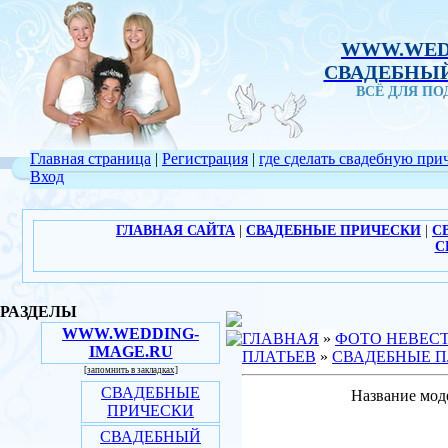
WWW.WED
СВАДЕБНЫЙ
ВСЁ ДЛЯ П
Главная страница
|
Регистрация
|
где сделать свадебную при
Вход
ГЛАВНАЯ САЙТА
|
СВАДЕБНЫЕ ПРИЧЕСКИ
|
С
С
РАЗДЕЛЫ
WWW.WEDDING-
ГЛАВНАЯ
»
ФОТО НЕВЕС
IMAGE.RU
ПЛАТЬЕВ
»
СВАДЕБНЫЕ П
[запомнить в закладках]
СВАДЕБНЫЕ
Название мод
ПРИЧЕСКИ
СВАДЕБНЫЙ