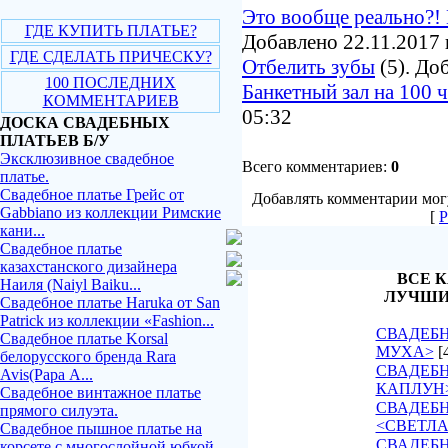
Это вообще реально?! 
ГДЕ КУПИТЬ ПЛАТЬЕ?
Добавлено 22.11.2017 
ГДЕ СДЕЛАТЬ ПРИЧЕСКУ?
Отбелить зубы
(5). До
100 ПОСЛЕДНИХ
Банкетный зал на 100 
КОММЕНТАРИЕВ
05:32
ДОСКА СВАДЕБНЫХ
ПЛАТЬЕВ Б/У
Эксклюзивное свадебное
Всего комментариев:
0
платье.
Свадебное платье Грейс от
Добавлять комментарии могу
Gabbiano из коллекции Римские
[
Р
кани...
Свадебное платье
казахстанского дизайнера
ВСЕ К
Наиля (Naiyl Baiku...
ЛУЧШИ
Свадебное платье Haruka от San
Patrick из коллекции «Fashion...
СВАДЕБН
Свадебное платье Korsal
МУХА>
[
белорусского бренда Rara
СВАДЕБН
Avis(Рара А...
КАПЛУН
Свадебное винтажное платье
СВАДЕБ
прямого силуэта.
<СВЕТЛ
Свадебное пышное платье на
СВАДЕБН
корсете с многослойной юбкой