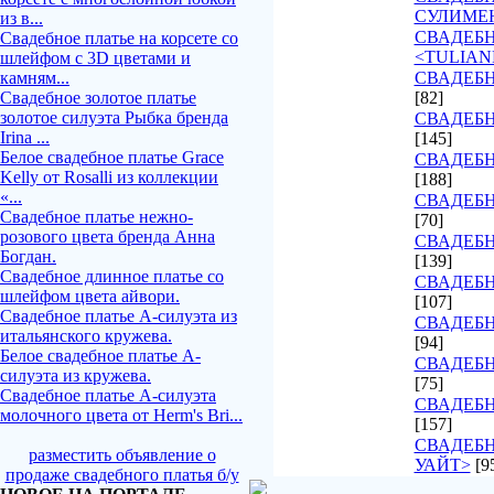
СУЛИМЕ
из в...
СВАДЕБ
Свадебное платье на корсете со
<TULIAN
шлейфом с 3D цветами и
камням...
СВАДЕБН
Свадебное золотое платье
[82]
золотое силуэта Рыбка бренда
СВАДЕБН
Irina ...
[145]
Белое свадебное платье Grace
СВАДЕБН
Kelly от Rosalli из коллекции
[188]
«...
СВАДЕБН
Свадебное платье нежно-
[70]
розового цвета бренда Анна
СВАДЕБН
Богдан.
[139]
Свадебное длинное платье со
СВАДЕБН
шлейфом цвета айвори.
[107]
Свадебное платье А-силуэта из
СВАДЕБ
итальянского кружева.
[94]
Белое свадебное платье А-
СВАДЕБН
силуэта из кружева.
[75]
Свадебное платье А-силуэта
СВАДЕБН
молочного цвета от Herm's Bri...
[157]
СВАДЕБН
разместить объявление о
УАЙТ>
[9
продаже свадебного платья б/у