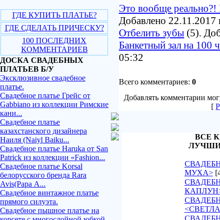
Это вообще реально?! 
ГДЕ КУПИТЬ ПЛАТЬЕ?
Добавлено 22.11.2017 
ГДЕ СДЕЛАТЬ ПРИЧЕСКУ?
Отбелить зубы
(5). До
100 ПОСЛЕДНИХ
Банкетный зал на 100 
КОММЕНТАРИЕВ
05:32
ДОСКА СВАДЕБНЫХ
ПЛАТЬЕВ Б/У
Эксклюзивное свадебное
Всего комментариев:
0
платье.
Свадебное платье Грейс от
Добавлять комментарии могу
Gabbiano из коллекции Римские
[
Р
кани...
Свадебное платье
казахстанского дизайнера
ВСЕ К
Наиля (Naiyl Baiku...
ЛУЧШИ
Свадебное платье Haruka от San
Patrick из коллекции «Fashion...
СВАДЕБН
Свадебное платье Korsal
МУХА>
[
белорусского бренда Rara
СВАДЕБН
Avis(Рара А...
КАПЛУН
Свадебное винтажное платье
СВАДЕБ
прямого силуэта.
<СВЕТЛ
Свадебное пышное платье на
СВАДЕБН
корсете с многослойной юбкой