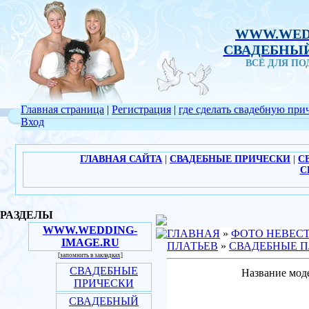
WWW.WED
СВАДЕБНЫЙ
ВСЁ ДЛЯ П
Главная страница
|
Регистрация
|
где сделать свадебную при
Вход
ГЛАВНАЯ САЙТА
|
СВАДЕБНЫЕ ПРИЧЕСКИ
|
С
С
РАЗДЕЛЫ
WWW.WEDDING-
ГЛАВНАЯ
»
ФОТО НЕВЕС
IMAGE.RU
ПЛАТЬЕВ
»
СВАДЕБНЫЕ П
[запомнить в закладках]
СВАДЕБНЫЕ
Название моде
ПРИЧЕСКИ
СВАДЕБНЫЙ