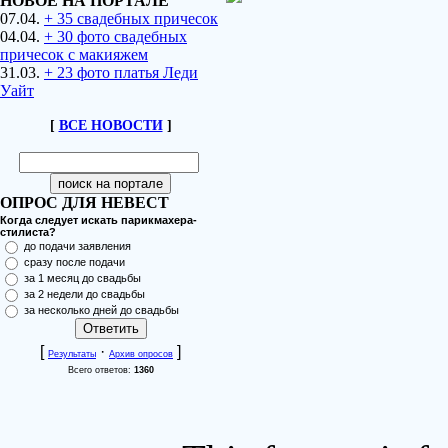
НОВОЕ НА ПОРТАЛЕ
07.04.
+ 35 свадебных причесок
04.04.
+ 30 фото свадебных
причесок с макияжем
31.03.
+ 23 фото платья Леди
Уайт
[
ВСЕ НОВОСТИ
]
ОПРОС ДЛЯ НЕВЕСТ
Когда следует искать парикмахера-
стилиста?
до подачи заявления
сразу после подачи
за 1 месяц до свадьбы
за 2 недели до свадьбы
за несколько дней до свадьбы
[
·
]
Результаты
Архив опросов
Всего ответов:
1360