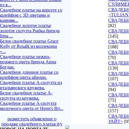
СУЛИМЕ
из в...
СВАДЕБ
Свадебное платье на корсете со
<TULIAN
шлейфом с 3D цветами и
камням...
СВАДЕБН
Свадебное золотое платье
[82]
золотое силуэта Рыбка бренда
СВАДЕБН
Irina ...
[145]
Белое свадебное платье Grace
СВАДЕБН
Kelly от Rosalli из коллекции
[188]
«...
СВАДЕБН
Свадебное платье нежно-
[70]
розового цвета бренда Анна
СВАДЕБН
Богдан.
[139]
Свадебное длинное платье со
СВАДЕБН
шлейфом цвета айвори.
[107]
Свадебное платье А-силуэта из
СВАДЕБ
итальянского кружева.
[94]
Белое свадебное платье А-
СВАДЕБН
силуэта из кружева.
[75]
Свадебное платье А-силуэта
СВАДЕБН
молочного цвета от Herm's Bri...
[157]
СВАДЕБН
разместить объявление о
УАЙТ>
[9
продаже свадебного платья б/у