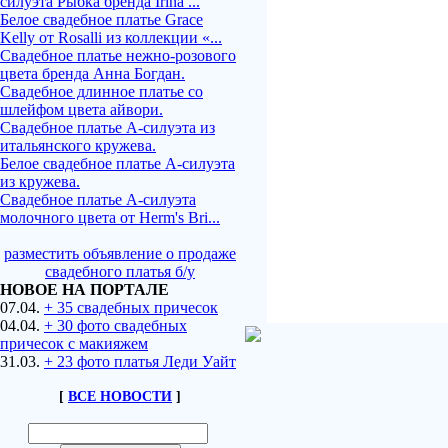
силуэта Рыбка бренда Irina ...
Белое свадебное платье Grace
Kelly от Rosalli из коллекции «...
Свадебное платье нежно-розового
цвета бренда Анна Богдан.
Свадебное длинное платье со
шлейфом цвета айвори.
Свадебное платье А-силуэта из
итальянского кружева.
Белое свадебное платье А-силуэта
из кружева.
Свадебное платье А-силуэта
молочного цвета от Herm's Bri...
разместить объявление о продаже
свадебного платья б/у
НОВОЕ НА ПОРТАЛЕ
07.04.
+ 35 свадебных причесок
04.04.
+ 30 фото свадебных
причесок с макияжем
31.03.
+ 23 фото платья Леди Уайт
[
ВСЕ НОВОСТИ
]