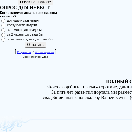
ОПРОС ДЛЯ НЕВЕСТ
Когда следует искать парикмахера-
стилиста?
до подачи заявления
сразу после подачи
за 1 месяц до свадьбы
за 2 недели до свадьбы
за несколько дней до свадьбы
[
·
]
Результаты
Архив опросов
Всего ответов:
1360
ПОЛНЫЙ С
Фото свадебные платья - короткие, длин
За пять лет развития портала мы разме
свадебное платье на свадьбу Вашей мечты 