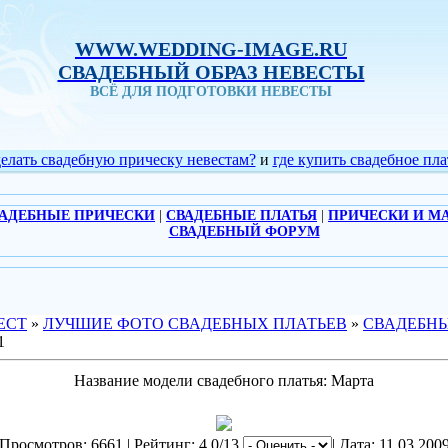
WWW.WEDDING-IMAGE.RU
СВАДЕБНЫЙ ОБРАЗ НЕВЕСТЫ
ВСЁ ДЛЯ ПОДГОТОВКИ НЕВЕСТЫ
делать свадебную прическу невестам?
и
где купить свадебное пла
АДЕБНЫЕ ПРИЧЕСКИ
|
СВАДЕБНЫЕ ПЛАТЬЯ
|
ПРИЧЕСКИ И М
СВАДЕБНЫЙ ФОРУМ
ЕСТ
»
ЛУЧШИЕ ФОТО СВАДЕБНЫХ ПЛАТЬЕВ
»
СВАДЕБНЫ
1
Название модели свадебного платья: Марта
Просмотров: 6661 | Рейтинг: 4.0/13
| Дата: 11.03.200