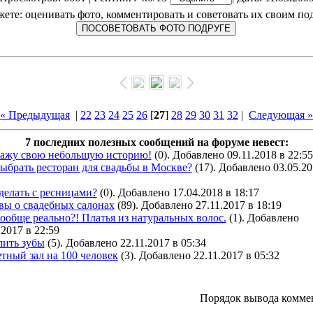
ете: оценивать фото, комментировать и советовать их своим по
« Предыдущая
|
22
23
24
25
26
[
27
]
28
29
30
31
32
|
Следующая »
7 последних полезных сообщений на форуме невест:
кажу свою небольшую историю!
(0). Добавлено 09.11.2018 в 22:55
ыбрать ресторан для свадьбы в Москве?
(17). Добавлено 03.05.20
делать с ресницами?
(0). Добавлено 17.04.2018 в 18:17
вы о свадебных салонах
(89). Добавлено 27.11.2017 в 18:19
ообще реально?! Платья из натуральных волос.
(1). Добавлено
.2017 в 22:59
лить зубы
(5). Добавлено 22.11.2017 в 05:34
тный зал на 100 человек
(3). Добавлено 22.11.2017 в 05:32
Порядок вывода комме