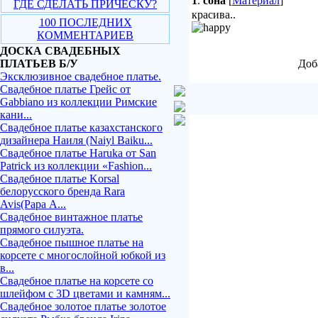
1
.
сона
[
Материал
]
ГДЕ СДЕЛАТЬ ПРИЧЕСКУ?
красива..
100 ПОСЛЕДНИХ
КОММЕНТАРИЕВ
ДОСКА СВАДЕБНЫХ
ПЛАТЬЕВ Б/У
Доб
Эксклюзивное свадебное платье.
Свадебное платье Грейс от
Gabbiano из коллекции Римские
кани...
Свадебное платье казахстанского
дизайнера Наиля (Naiyl Baiku...
Свадебное платье Haruka от San
Patrick из коллекции «Fashion...
Свадебное платье Korsal
белорусского бренда Rara
Avis(Рара А...
Свадебное винтажное платье
прямого силуэта.
Свадебное пышное платье на
корсете с многослойной юбкой из
в...
Свадебное платье на корсете со
шлейфом с 3D цветами и камням...
Свадебное золотое платье золотое