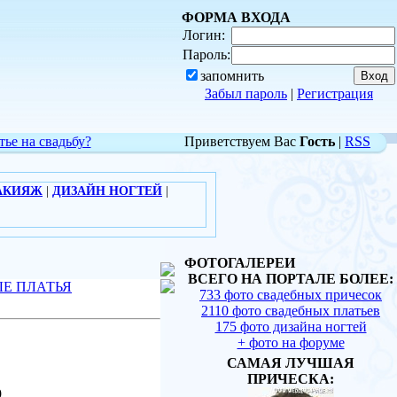
ФОРМА ВХОДА
Логин:
Пароль:
запомнить
Забыл пароль
|
Регистрация
тье на свадьбу?
Приветствуем Вас
Гость
|
RSS
АКИЯЖ
|
ДИЗАЙН НОГТЕЙ
|
ФОТОГАЛЕРЕИ
ВСЕГО НА ПОРТАЛЕ БОЛЕЕ:
Е ПЛАТЬЯ
733 фото свадебных причесок
2110 фото свадебных платьев
175 фото дизайна ногтей
+ фото на форуме
САМАЯ ЛУЧШАЯ
ПРИЧЕСКА:
9