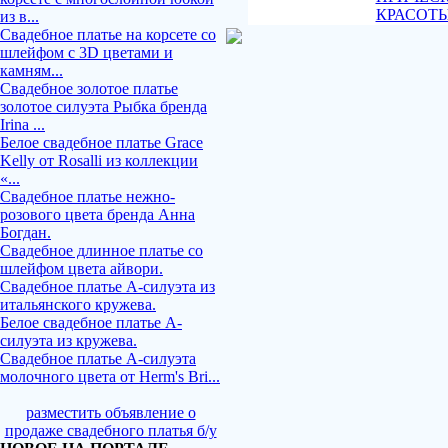
КРАСОТ
из в...
Свадебное платье на корсете со
шлейфом с 3D цветами и
камням...
Свадебное золотое платье
золотое силуэта Рыбка бренда
Irina ...
Белое свадебное платье Grace
Kelly от Rosalli из коллекции
«...
Свадебное платье нежно-
розового цвета бренда Анна
Богдан.
Свадебное длинное платье со
шлейфом цвета айвори.
Свадебное платье А-силуэта из
итальянского кружева.
Белое свадебное платье А-
силуэта из кружева.
Свадебное платье А-силуэта
молочного цвета от Herm's Bri...
разместить объявление о
продаже свадебного платья б/у