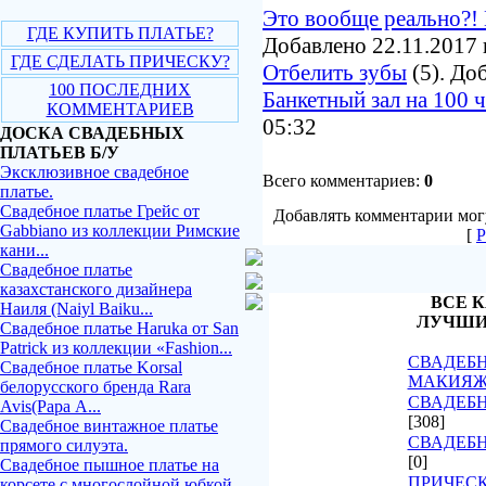
Это вообще реально?! 
ГДЕ КУПИТЬ ПЛАТЬЕ?
Добавлено 22.11.2017 
ГДЕ СДЕЛАТЬ ПРИЧЕСКУ?
Отбелить зубы
(5). До
100 ПОСЛЕДНИХ
Банкетный зал на 100 
КОММЕНТАРИЕВ
05:32
ДОСКА СВАДЕБНЫХ
ПЛАТЬЕВ Б/У
Эксклюзивное свадебное
Всего комментариев:
0
платье.
Свадебное платье Грейс от
Добавлять комментарии могу
Gabbiano из коллекции Римские
[
Р
кани...
Свадебное платье
казахстанского дизайнера
ВСЕ К
Наиля (Naiyl Baiku...
ЛУЧШИ
Свадебное платье Haruka от San
Patrick из коллекции «Fashion...
СВАДЕБН
Свадебное платье Korsal
МАКИЯ
белорусского бренда Rara
СВАДЕБН
Avis(Рара А...
[308]
Свадебное винтажное платье
СВАДЕБ
прямого силуэта.
[0]
Свадебное пышное платье на
ПРИЧЕСК
корсете с многослойной юбкой