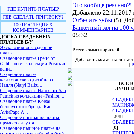
Это вообще реально?! 
ГДЕ КУПИТЬ ПЛАТЬЕ?
Добавлено 22.11.2017 
ГДЕ СДЕЛАТЬ ПРИЧЕСКУ?
Отбелить зубы
(5). До
100 ПОСЛЕДНИХ
Банкетный зал на 100 
КОММЕНТАРИЕВ
05:32
ДОСКА СВАДЕБНЫХ
ПЛАТЬЕВ Б/У
Эксклюзивное свадебное
Всего комментариев:
0
платье.
Свадебное платье Грейс от
Добавлять комментарии могу
Gabbiano из коллекции Римские
[
Р
кани...
Свадебное платье
казахстанского дизайнера
ВСЕ К
Наиля (Naiyl Baiku...
ЛУЧШИ
Свадебное платье Haruka от San
Patrick из коллекции «Fashion...
СВАДЕБН
Свадебное платье Korsal
МАКИЯ
белорусского бренда Rara
СВАДЕБН
Avis(Рара А...
[308]
Свадебное винтажное платье
СВАДЕБ
прямого силуэта.
[0]
Свадебное пышное платье на
ПРИЧЕСК
корсете с многослойной юбкой