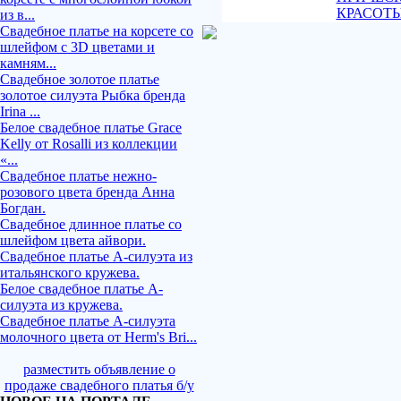
КРАСОТ
из в...
Свадебное платье на корсете со
шлейфом с 3D цветами и
камням...
Свадебное золотое платье
золотое силуэта Рыбка бренда
Irina ...
Белое свадебное платье Grace
Kelly от Rosalli из коллекции
«...
Свадебное платье нежно-
розового цвета бренда Анна
Богдан.
Свадебное длинное платье со
шлейфом цвета айвори.
Свадебное платье А-силуэта из
итальянского кружева.
Белое свадебное платье А-
силуэта из кружева.
Свадебное платье А-силуэта
молочного цвета от Herm's Bri...
разместить объявление о
продаже свадебного платья б/у