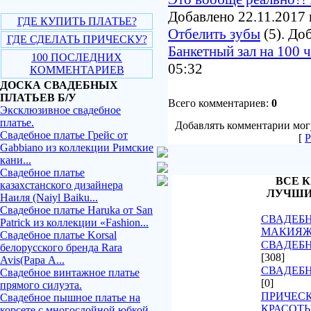
Добавлено 22.11.2017 
ГДЕ КУПИТЬ ПЛАТЬЕ?
Отбелить зубы
(5). До
ГДЕ СДЕЛАТЬ ПРИЧЕСКУ?
Банкетный зал на 100 
100 ПОСЛЕДНИХ
05:32
КОММЕНТАРИЕВ
ДОСКА СВАДЕБНЫХ
ПЛАТЬЕВ Б/У
Всего комментариев:
0
Эксклюзивное свадебное
платье.
Добавлять комментарии могу
Свадебное платье Грейс от
[
Р
Gabbiano из коллекции Римские
кани...
Свадебное платье
ВСЕ К
казахстанского дизайнера
ЛУЧШИ
Наиля (Naiyl Baiku...
Свадебное платье Haruka от San
СВАДЕБН
Patrick из коллекции «Fashion...
МАКИЯ
Свадебное платье Korsal
СВАДЕБН
белорусского бренда Rara
[308]
Avis(Рара А...
СВАДЕБ
Свадебное винтажное платье
[0]
прямого силуэта.
ПРИЧЕСК
Свадебное пышное платье на
КРАСОТ
корсете с многослойной юбкой