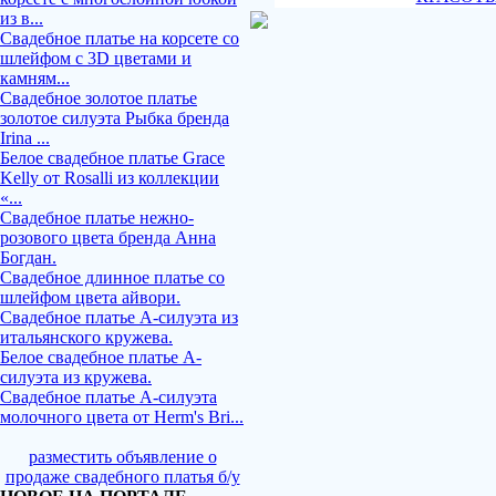
из в...
Свадебное платье на корсете со
шлейфом с 3D цветами и
камням...
Свадебное золотое платье
золотое силуэта Рыбка бренда
Irina ...
Белое свадебное платье Grace
Kelly от Rosalli из коллекции
«...
Свадебное платье нежно-
розового цвета бренда Анна
Богдан.
Свадебное длинное платье со
шлейфом цвета айвори.
Свадебное платье А-силуэта из
итальянского кружева.
Белое свадебное платье А-
силуэта из кружева.
Свадебное платье А-силуэта
молочного цвета от Herm's Bri...
разместить объявление о
продаже свадебного платья б/у