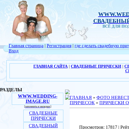
WWW.WED
СВАДЕБНЫЙ
ВСЁ ДЛЯ П
Главная страница
|
Регистрация
|
где сделать свадебную при
Вход
ГЛАВНАЯ САЙТА
|
СВАДЕБНЫЕ ПРИЧЕСКИ
|
С
С
РАЗДЕЛЫ
WWW.WEDDING-
ГЛАВНАЯ
»
ФОТО НЕВЕС
IMAGE.RU
ПРИЧЕСОК
»
ПРИЧЕСКИ О
[запомнить в закладках]
СВАДЕБНЫЕ
ПРИЧЕСКИ
СВАДЕБНЫЙ
Просмотров: 17817 | Рейт