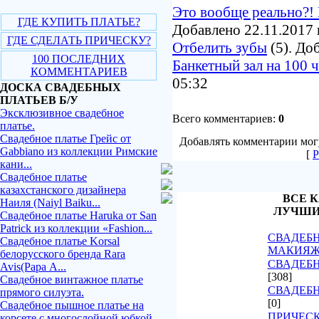
Это вообще реально?! 
ГДЕ КУПИТЬ ПЛАТЬЕ?
Добавлено 22.11.2017 
ГДЕ СДЕЛАТЬ ПРИЧЕСКУ?
Отбелить зубы
(5). До
100 ПОСЛЕДНИХ
Банкетный зал на 100 
КОММЕНТАРИЕВ
05:32
ДОСКА СВАДЕБНЫХ
ПЛАТЬЕВ Б/У
Эксклюзивное свадебное
Всего комментариев:
0
платье.
Свадебное платье Грейс от
Добавлять комментарии могу
Gabbiano из коллекции Римские
[
Р
кани...
Свадебное платье
казахстанского дизайнера
ВСЕ К
Наиля (Naiyl Baiku...
ЛУЧШИ
Свадебное платье Haruka от San
Patrick из коллекции «Fashion...
СВАДЕБН
Свадебное платье Korsal
МАКИЯ
белорусского бренда Rara
СВАДЕБН
Avis(Рара А...
[308]
Свадебное винтажное платье
СВАДЕБ
прямого силуэта.
[0]
Свадебное пышное платье на
ПРИЧЕСК
корсете с многослойной юбкой