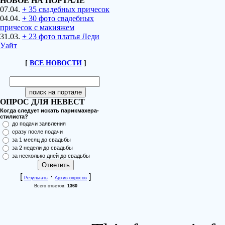
НОВОЕ НА ПОРТАЛЕ
07.04.
+ 35 свадебных причесок
04.04.
+ 30 фото свадебных
причесок с макияжем
31.03.
+ 23 фото платья Леди
Уайт
[
ВСЕ НОВОСТИ
]
ОПРОС ДЛЯ НЕВЕСТ
Когда следует искать парикмахера-
стилиста?
до подачи заявления
сразу после подачи
за 1 месяц до свадьбы
за 2 недели до свадьбы
за несколько дней до свадьбы
[
·
]
Результаты
Архив опросов
Всего ответов:
1360