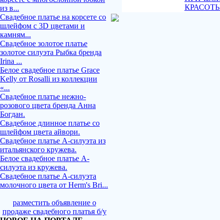
КРАСОТ
из в...
Свадебное платье на корсете со
шлейфом с 3D цветами и
камням...
Свадебное золотое платье
золотое силуэта Рыбка бренда
Irina ...
Белое свадебное платье Grace
Kelly от Rosalli из коллекции
«...
Свадебное платье нежно-
розового цвета бренда Анна
Богдан.
Свадебное длинное платье со
шлейфом цвета айвори.
Свадебное платье А-силуэта из
итальянского кружева.
Белое свадебное платье А-
силуэта из кружева.
Свадебное платье А-силуэта
молочного цвета от Herm's Bri...
разместить объявление о
продаже свадебного платья б/у