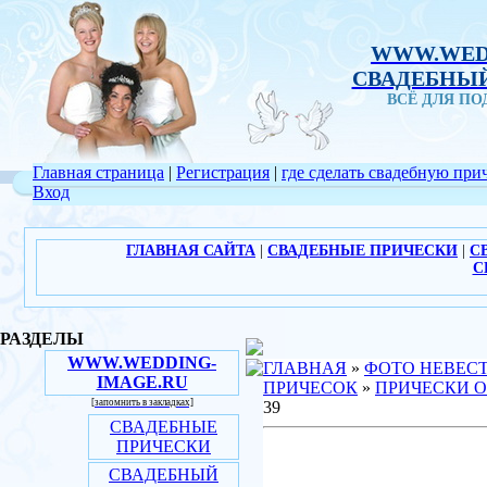
WWW.WED
СВАДЕБНЫЙ
ВСЁ ДЛЯ П
Главная страница
|
Регистрация
|
где сделать свадебную при
Вход
ГЛАВНАЯ САЙТА
|
СВАДЕБНЫЕ ПРИЧЕСКИ
|
С
С
РАЗДЕЛЫ
WWW.WEDDING-
ГЛАВНАЯ
»
ФОТО НЕВЕС
IMAGE.RU
ПРИЧЕСОК
»
ПРИЧЕСКИ О
[запомнить в закладках]
39
СВАДЕБНЫЕ
ПРИЧЕСКИ
СВАДЕБНЫЙ