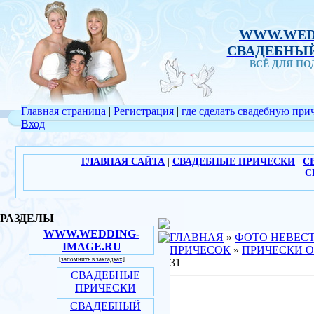
WWW.WED
СВАДЕБНЫЙ
ВСЁ ДЛЯ П
Главная страница
|
Регистрация
|
где сделать свадебную при
Вход
ГЛАВНАЯ САЙТА
|
СВАДЕБНЫЕ ПРИЧЕСКИ
|
С
С
РАЗДЕЛЫ
WWW.WEDDING-
ГЛАВНАЯ
»
ФОТО НЕВЕС
IMAGE.RU
ПРИЧЕСОК
»
ПРИЧЕСКИ О
[запомнить в закладках]
31
СВАДЕБНЫЕ
ПРИЧЕСКИ
СВАДЕБНЫЙ