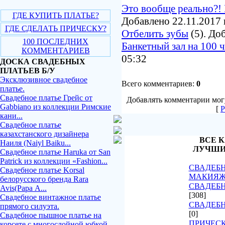
Это вообще реально?! 
ГДЕ КУПИТЬ ПЛАТЬЕ?
Добавлено 22.11.2017 
ГДЕ СДЕЛАТЬ ПРИЧЕСКУ?
Отбелить зубы
(5). До
100 ПОСЛЕДНИХ
Банкетный зал на 100 
КОММЕНТАРИЕВ
05:32
ДОСКА СВАДЕБНЫХ
ПЛАТЬЕВ Б/У
Эксклюзивное свадебное
Всего комментариев:
0
платье.
Свадебное платье Грейс от
Добавлять комментарии могу
Gabbiano из коллекции Римские
[
Р
кани...
Свадебное платье
казахстанского дизайнера
ВСЕ К
Наиля (Naiyl Baiku...
ЛУЧШИ
Свадебное платье Haruka от San
Patrick из коллекции «Fashion...
СВАДЕБН
Свадебное платье Korsal
МАКИЯ
белорусского бренда Rara
СВАДЕБН
Avis(Рара А...
[308]
Свадебное винтажное платье
СВАДЕБ
прямого силуэта.
[0]
Свадебное пышное платье на
ПРИЧЕСК
корсете с многослойной юбкой