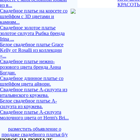
КРАСОТ
из в...
Свадебное платье на корсете со
шлейфом с 3D цветами и
камням...
Свадебное золотое платье
золотое силуэта Рыбка бренда
Irina ...
Белое свадебное платье Grace
Kelly от Rosalli из коллекции
«...
Свадебное платье нежно-
розового цвета бренда Анна
Богдан.
Свадебное длинное платье со
шлейфом цвета айвори.
Свадебное платье А-силуэта из
итальянского кружева.
Белое свадебное платье А-
силуэта из кружева.
Свадебное платье А-силуэта
молочного цвета от Herm's Bri...
разместить объявление о
продаже свадебного платья б/у