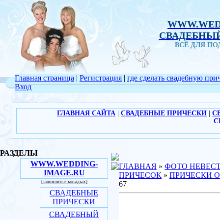
WWW.WED
СВАДЕБНЫЙ
ВСЁ ДЛЯ П
Главная страница
|
Регистрация
|
где сделать свадебную при
Вход
ГЛАВНАЯ САЙТА
|
СВАДЕБНЫЕ ПРИЧЕСКИ
|
С
С
РАЗДЕЛЫ
WWW.WEDDING-
ГЛАВНАЯ
»
ФОТО НЕВЕС
IMAGE.RU
ПРИЧЕСОК
»
ПРИЧЕСКИ О
[запомнить в закладках]
67
СВАДЕБНЫЕ
ПРИЧЕСКИ
СВАДЕБНЫЙ