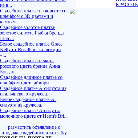
КРАСОТ
из в...
Свадебное платье на корсете со
шлейфом с 3D цветами и
камням...
Свадебное золотое платье
золотое силуэта Рыбка бренда
Irina ...
Белое свадебное платье Grace
Kelly от Rosalli из коллекции
«...
Свадебное платье нежно-
розового цвета бренда Анна
Богдан.
Свадебное длинное платье со
шлейфом цвета айвори.
Свадебное платье А-силуэта из
итальянского кружева.
Белое свадебное платье А-
силуэта из кружева.
Свадебное платье А-силуэта
молочного цвета от Herm's Bri...
разместить объявление о
продаже свадебного платья б/у