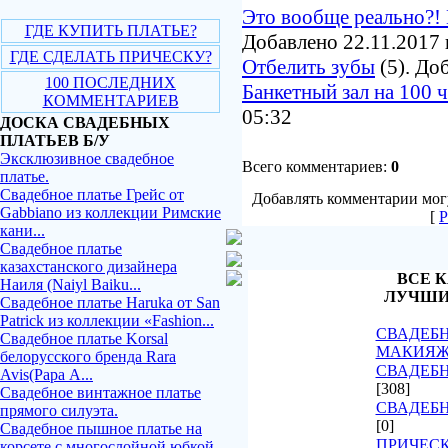
Это вообще реально?! 
ГДЕ КУПИТЬ ПЛАТЬЕ?
Добавлено 22.11.2017 
ГДЕ СДЕЛАТЬ ПРИЧЕСКУ?
Отбелить зубы
(5). До
100 ПОСЛЕДНИХ
Банкетный зал на 100 
КОММЕНТАРИЕВ
05:32
ДОСКА СВАДЕБНЫХ
ПЛАТЬЕВ Б/У
Эксклюзивное свадебное
Всего комментариев:
0
платье.
Свадебное платье Грейс от
Добавлять комментарии могу
Gabbiano из коллекции Римские
[
Р
кани...
Свадебное платье
казахстанского дизайнера
ВСЕ К
Наиля (Naiyl Baiku...
ЛУЧШИ
Свадебное платье Haruka от San
Patrick из коллекции «Fashion...
СВАДЕБН
Свадебное платье Korsal
МАКИЯ
белорусского бренда Rara
СВАДЕБН
Avis(Рара А...
[308]
Свадебное винтажное платье
СВАДЕБ
прямого силуэта.
[0]
Свадебное пышное платье на
ПРИЧЕСК
корсете с многослойной юбкой