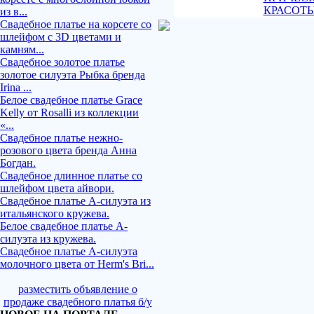
КРАСОТ
из в...
Свадебное платье на корсете со
шлейфом с 3D цветами и
камням...
Свадебное золотое платье
золотое силуэта Рыбка бренда
Irina ...
Белое свадебное платье Grace
Kelly от Rosalli из коллекции
«...
Свадебное платье нежно-
розового цвета бренда Анна
Богдан.
Свадебное длинное платье со
шлейфом цвета айвори.
Свадебное платье А-силуэта из
итальянского кружева.
Белое свадебное платье А-
силуэта из кружева.
Свадебное платье А-силуэта
молочного цвета от Herm's Bri...
разместить объявление о
продаже свадебного платья б/у