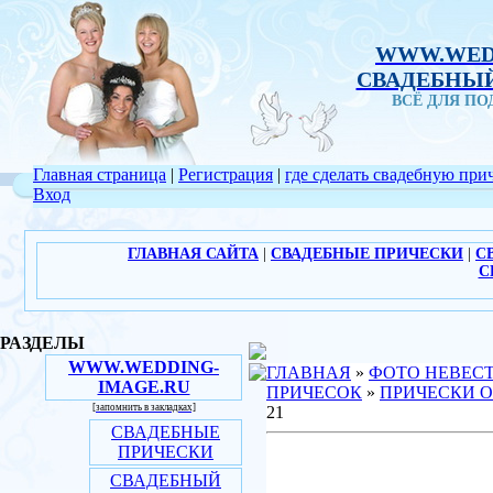
WWW.WED
СВАДЕБНЫЙ
ВСЁ ДЛЯ П
Главная страница
|
Регистрация
|
где сделать свадебную при
Вход
ГЛАВНАЯ САЙТА
|
СВАДЕБНЫЕ ПРИЧЕСКИ
|
С
С
РАЗДЕЛЫ
WWW.WEDDING-
ГЛАВНАЯ
»
ФОТО НЕВЕС
IMAGE.RU
ПРИЧЕСОК
»
ПРИЧЕСКИ О
[запомнить в закладках]
21
СВАДЕБНЫЕ
ПРИЧЕСКИ
СВАДЕБНЫЙ