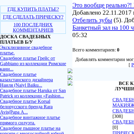
Это вообще реально?! 
ГДЕ КУПИТЬ ПЛАТЬЕ?
Добавлено 22.11.2017 
ГДЕ СДЕЛАТЬ ПРИЧЕСКУ?
Отбелить зубы
(5). До
100 ПОСЛЕДНИХ
Банкетный зал на 100 
КОММЕНТАРИЕВ
05:32
ДОСКА СВАДЕБНЫХ
ПЛАТЬЕВ Б/У
Эксклюзивное свадебное
Всего комментариев:
0
платье.
Свадебное платье Грейс от
Добавлять комментарии могу
Gabbiano из коллекции Римские
[
Р
кани...
Свадебное платье
казахстанского дизайнера
ВСЕ К
Наиля (Naiyl Baiku...
ЛУЧШИ
Свадебное платье Haruka от San
Patrick из коллекции «Fashion...
СВАДЕБН
Свадебное платье Korsal
МАКИЯ
белорусского бренда Rara
СВАДЕБН
Avis(Рара А...
[308]
Свадебное винтажное платье
СВАДЕБ
прямого силуэта.
[0]
Свадебное пышное платье на
ПРИЧЕСК
корсете с многослойной юбкой