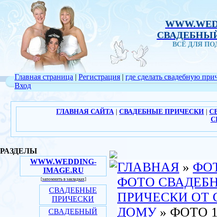
WWW.WED
СВАДЕБНЫЙ
ВСЁ ДЛЯ П
Главная страница
|
Регистрация
|
где сделать свадебную при
Вход
ГЛАВНАЯ САЙТА
|
СВАДЕБНЫЕ ПРИЧЕСКИ
|
С
С
РАЗДЕЛЫ
WWW.WEDDING-
ГЛАВНАЯ
»
ФО
IMAGE.RU
ФОТО СВАДЕБ
[запомнить в закладках]
СВАДЕБНЫЕ
ПРИЧЕСКИ ОТ 
ПРИЧЕСКИ
ДОМУ
» ФОТО 
СВАДЕБНЫЙ